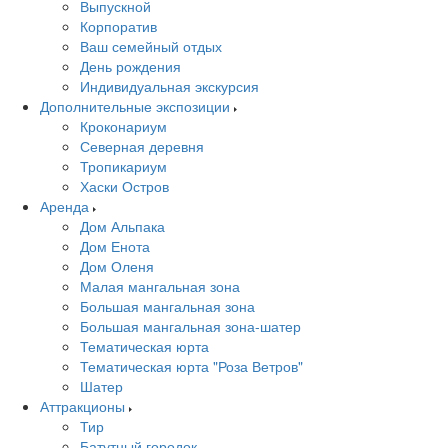
Выпускной
Корпоратив
Ваш семейный отдых
День рождения
Индивидуальная экскурсия
Дополнительные экспозиции
Кроконариум
Северная деревня
Тропикариум
Хаски Остров
Аренда
Дом Альпака
Дом Енота
Дом Оленя
Малая мангальная зона
Большая мангальная зона
Большая мангальная зона-шатер
Тематическая юрта
Тематическая юрта "Роза Ветров"
Шатер
Аттракционы
Тир
Батутный городок