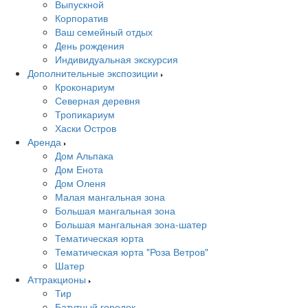
Выпускной
Корпоратив
Ваш семейный отдых
День рождения
Индивидуальная экскурсия
Дополнительные экспозиции
Кроконариум
Северная деревня
Тропикариум
Хаски Остров
Аренда
Дом Альпака
Дом Енота
Дом Оленя
Малая мангальная зона
Большая мангальная зона
Большая мангальная зона-шатер
Тематическая юрта
Тематическая юрта "Роза Ветров"
Шатер
Аттракционы
Тир
Батутный городок