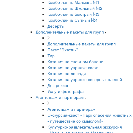
Комбо-ланчъ Малышъ №1
Комбо-ланчъ Школьный №2
Комбо-ланчъ Быстрый №3
Комбо-ланчъ Сытный №4
Десертъ
Дополнительные пакеты для групп
Дополнительные пакеты для групп
Пакет "Экзотик"
Тир
Катания на снежном банане
Катания на упряжке хаски
Катания на лошади
Катания на упряжке северных оленей
Догтрекинг
Услуги фотографа
Агентствам и партнерам
Агентствам и партнерам
Экскурсия-квест «Парк спасения животных
- путешествие со смыслом!»
Культурно-развлекательная экскурсия
«Уральская сказка на Масленицу»