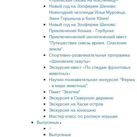
Новый год на Зооферме Шихово:
Новогодний челлендж Ильи Муромца,
Змея Горыныча и Коня Юлия!
Новый год на Зооферме Шихово:
Приключения Конька - Горбунка
Приключенческий экологический квест
"Путешествие сквозь время. Спасение
земли".
Спортивно-развлекательная программа
«Шиховские скауты»
Экскурсия-квест «По следам фронтовых
животных»
Научно-познавательная экскурсия "Ферма
- в мире животных"
Пакет "Экзотик"
Экскурсия в Северную деревню
Экскурсия на Хаски остров
Экскурсия на конюшню
Мастер-класс по росписи игрушки
Выпускные
Выпускные