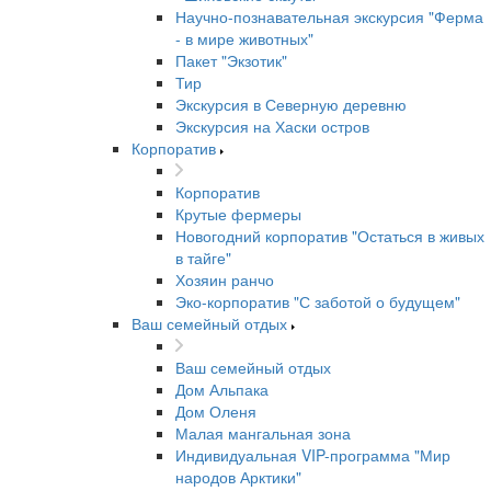
Научно-познавательная экскурсия "Ферма
- в мире животных"
Пакет "Экзотик"
Тир
Экскурсия в Северную деревню
Экскурсия на Хаски остров
Корпоратив
Корпоратив
Крутые фермеры
Новогодний корпоратив "Остаться в живых
в тайге"
Хозяин ранчо
Эко-корпоратив "С заботой о будущем"
Ваш семейный отдых
Ваш семейный отдых
Дом Альпака
Дом Оленя
Малая мангальная зона
Индивидуальная VIP-программа "Мир
народов Арктики"