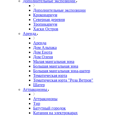
Дополнительные экспозиции
Дополнительные экспозиции
Кроконариум
Северная деревня
Тропикариум
Хаски Остров
Аренда
Аренда
Дом Альпака
Дом Енота
Дом Оленя
Малая мангальная зона
Большая мангальная зона
Большая мангальная зона-шатер
Тематическая юрта
Тематическая юрта "Роза Ветров"
Шатер
Аттракционы
Аттракционы
Тир
Батутный городок
Катания на электрокарах