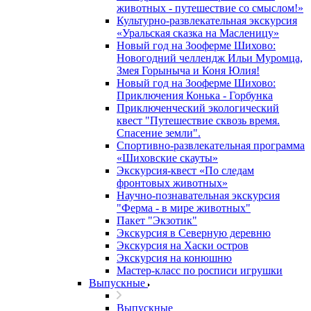
животных - путешествие со смыслом!»
Культурно-развлекательная экскурсия
«Уральская сказка на Масленицу»
Новый год на Зооферме Шихово:
Новогодний челлендж Ильи Муромца,
Змея Горыныча и Коня Юлия!
Новый год на Зооферме Шихово:
Приключения Конька - Горбунка
Приключенческий экологический
квест "Путешествие сквозь время.
Спасение земли".
Спортивно-развлекательная программа
«Шиховские скауты»
Экскурсия-квест «По следам
фронтовых животных»
Научно-познавательная экскурсия
"Ферма - в мире животных"
Пакет "Экзотик"
Экскурсия в Северную деревню
Экскурсия на Хаски остров
Экскурсия на конюшню
Мастер-класс по росписи игрушки
Выпускные
Выпускные