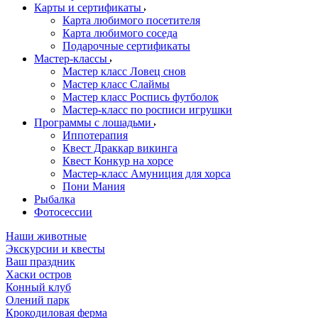
Карты и сертификаты
Карта любимого посетителя
Карта любимого соседа
Подарочные сертификаты
Мастер-классы
Мастер класс Ловец снов
Мастер класс Слаймы
Мастер класс Роспись футболок
Мастер-класс по росписи игрушки
Программы с лошадьми
Иппотерапия
Квест Драккар викинга
Квест Конкур на хорсе
Мастер-класс Амуниция для хорса
Пони Мания
Рыбалка
Фотосессии
Наши животные
Экскурсии и квесты
Ваш праздник
Хаски остров
Конный клуб
Олений парк
Крокодиловая ферма