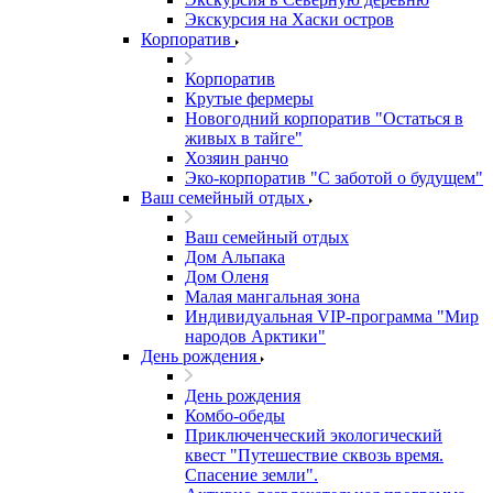
Экскурсия на Хаски остров
Корпоратив
Корпоратив
Крутые фермеры
Новогодний корпоратив "Остаться в
живых в тайге"
Хозяин ранчо
Эко-корпоратив "С заботой о будущем"
Ваш семейный отдых
Ваш семейный отдых
Дом Альпака
Дом Оленя
Малая мангальная зона
Индивидуальная VIP-программа "Мир
народов Арктики"
День рождения
День рождения
Комбо-обеды
Приключенческий экологический
квест "Путешествие сквозь время.
Спасение земли".