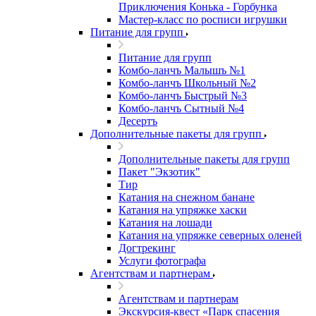
Приключения Конька - Горбунка
Мастер-класс по росписи игрушки
Питание для групп
Питание для групп
Комбо-ланчъ Малышъ №1
Комбо-ланчъ Школьный №2
Комбо-ланчъ Быстрый №3
Комбо-ланчъ Сытный №4
Десертъ
Дополнительные пакеты для групп
Дополнительные пакеты для групп
Пакет "Экзотик"
Тир
Катания на снежном банане
Катания на упряжке хаски
Катания на лошади
Катания на упряжке северных оленей
Догтрекинг
Услуги фотографа
Агентствам и партнерам
Агентствам и партнерам
Экскурсия-квест «Парк спасения