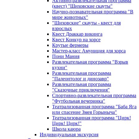
Активно-развлекательная программа
(квест) "Шиховские скауты"
Научно-познавательная программа "В
мире животных"
"Шиховские" скауты - квест для
взрослых
Квест Драккар викинга
Квест Конкур на хорсе
Крутые фермеры
Мастер-класс Амуниция для хорса
Пони Мания
Развлекательная программа "Взрыв
кухни"
Развлекательная программа
"Палеонтолог и динозавр"
Развлекательная программа
"Сказочные приключения"
Спортивно-развлекательная программа
"Футбольная вечеринка"
Театрализованная программа "Баба Яга
или спасение Змея Горыныча"
Театрализованная программа "Цирк!
Цирк! Цирк!"
Школа каюра
Индивидуальная экскурсия