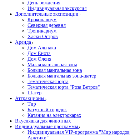
День рождения
Индивидуальная экскурсия
Дополнительные экспозиции
Кроконариум
Северная деревня
Тропикариум
Хаски Остров
Аренда
Дом Альпака
Дом Енота
Дом Оленя
Малая мангальная зона
Большая мангальная зона
Большая мангальная зона-шатер
Тематическая юрта
Тематическая юрта "Роза Ветров"
Шатер
Аттракционы
Тир
Батутный городок
Катания на электрокарах
Вкусняшка для животных
Индивидуальные программы
Индивидуальная VIP-программа "Мир народов
Арктики"