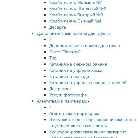
Комбо-ланчъ Малышъ №1
Комбо-ланчъ Школьный №2
Комбо-ланчъ Быстрый №3
Комбо-ланчъ Сытный №4
Десертъ
Дополнительные пакеты для групп
Дополнительные пакеты для групп
Пакет "Экзотик"
Тир
Катания на снежном банане
Катания на упряжке хаски
Катания на лошади
Катания на упряжке северных оленей
Догтрекинг
Услуги фотографа
Агентствам и партнерам
Агентствам и партнерам
Экскурсия-квест «Парк спасения животных
- путешествие со смыслом!»
Культурно-развлекательная экскурсия
«Уральская сказка на Масленицу»