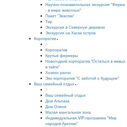
Научно-познавательная экскурсия "Ферма
- в мире животных"
Пакет "Экзотик"
Тир
Экскурсия в Северную деревню
Экскурсия на Хаски остров
Корпоратив
Корпоратив
Крутые фермеры
Новогодний корпоратив "Остаться в живых
в тайге"
Хозяин ранчо
Эко-корпоратив "С заботой о будущем"
Ваш семейный отдых
Ваш семейный отдых
Дом Альпака
Дом Оленя
Малая мангальная зона
Индивидуальная VIP-программа "Мир
народов Арктики"