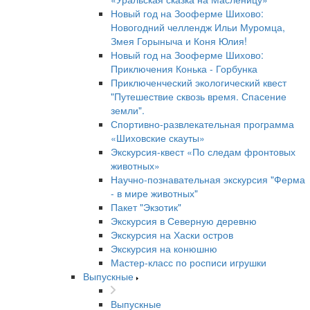
Новый год на Зооферме Шихово:
Новогодний челлендж Ильи Муромца,
Змея Горыныча и Коня Юлия!
Новый год на Зооферме Шихово:
Приключения Конька - Горбунка
Приключенческий экологический квест
"Путешествие сквозь время. Спасение
земли".
Спортивно-развлекательная программа
«Шиховские скауты»
Экскурсия-квест «По следам фронтовых
животных»
Научно-познавательная экскурсия "Ферма
- в мире животных"
Пакет "Экзотик"
Экскурсия в Северную деревню
Экскурсия на Хаски остров
Экскурсия на конюшню
Мастер-класс по росписи игрушки
Выпускные
Выпускные