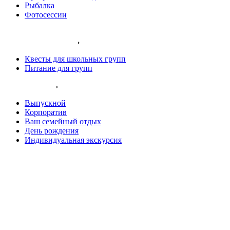
Рыбалка
Фотосессии
Наши животные
Экскурсии и квесты
Квесты для школьных групп
Питание для групп
Ваш праздник
Выпускной
Корпоратив
Ваш семейный отдых
День рождения
Индивидуальная экскурсия
Хаски остров
Конный клуб
Олений парк
Крокодиловая ферма
Деревня Альпак
Коттеджи и зоны BBQ
Кафе и магазины
Акции