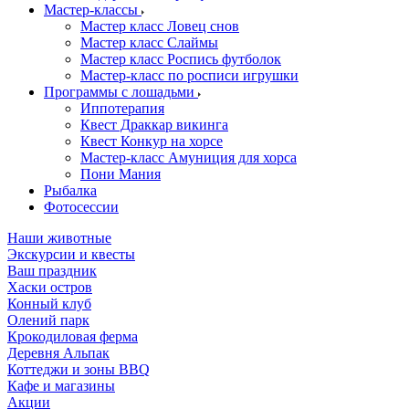
Мастер-классы
Мастер класс Ловец снов
Мастер класс Слаймы
Мастер класс Роспись футболок
Мастер-класс по росписи игрушки
Программы с лошадьми
Иппотерапия
Квест Драккар викинга
Квест Конкур на хорсе
Мастер-класс Амуниция для хорса
Пони Мания
Рыбалка
Фотосессии
Наши животные
Экскурсии и квесты
Ваш праздник
Хаски остров
Конный клуб
Олений парк
Крокодиловая ферма
Деревня Альпак
Коттеджи и зоны BBQ
Кафе и магазины
Акции