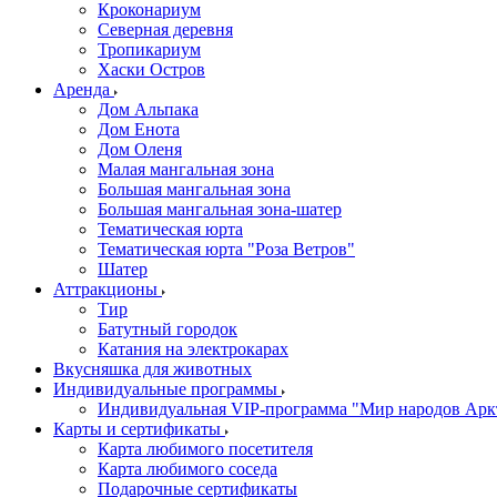
Кроконариум
Северная деревня
Тропикариум
Хаски Остров
Аренда
Дом Альпака
Дом Енота
Дом Оленя
Малая мангальная зона
Большая мангальная зона
Большая мангальная зона-шатер
Тематическая юрта
Тематическая юрта "Роза Ветров"
Шатер
Аттракционы
Тир
Батутный городок
Катания на электрокарах
Вкусняшка для животных
Индивидуальные программы
Индивидуальная VIP-программа "Мир народов Арк
Карты и сертификаты
Карта любимого посетителя
Карта любимого соседа
Подарочные сертификаты