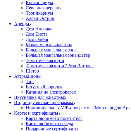
Кроконариум
Северная деревня
Тропикариум
Хаски Остров
Аренда
Дом Альпака
Дом Енота
Дом Оленя
Малая мангальная зона
Большая мангальная зона
Большая мангальная зона-шатер
Тематическая юрта
Тематическая юрта "Роза Ветров"
Шатер
Аттракционы
Тир
Батутный городок
Катания на электрокарах
Вкусняшка для животных
Индивидуальные программы
Индивидуальная VIP-программа "Мир народов Арк
Карты и сертификаты
Карта любимого посетителя
Карта любимого соседа
Подарочные сертификаты