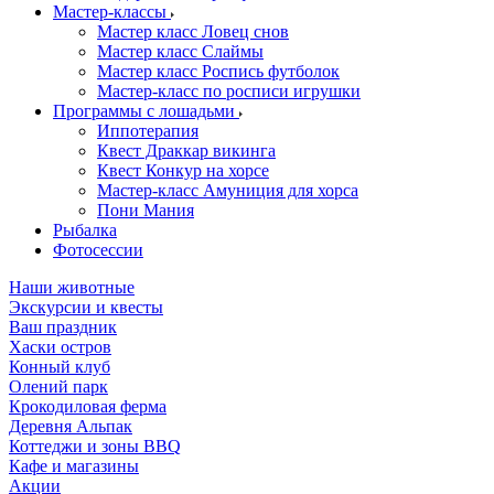
Мастер-классы
Мастер класс Ловец снов
Мастер класс Слаймы
Мастер класс Роспись футболок
Мастер-класс по росписи игрушки
Программы с лошадьми
Иппотерапия
Квест Драккар викинга
Квест Конкур на хорсе
Мастер-класс Амуниция для хорса
Пони Мания
Рыбалка
Фотосессии
Наши животные
Экскурсии и квесты
Ваш праздник
Хаски остров
Конный клуб
Олений парк
Крокодиловая ферма
Деревня Альпак
Коттеджи и зоны BBQ
Кафе и магазины
Акции