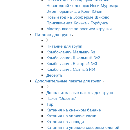
Новогодний челлендж Ильи Муромца,
Змея Горыныча и Коня Юлия!
Новый год на Зооферме Шихово:
Приключения Конька - Горбунка
Мастер-класс по росписи игрушки
Питание для групп
Питание для групп
Комбо-ланчъ Малышъ №1
Комбо-ланчъ Школьный №2
Комбо-ланчъ Быстрый №3
Комбо-ланчъ Сытный №4
Десертъ
Дополнительные пакеты для групп
Дополнительные пакеты для групп
Пакет "Экзотик"
Тир
Катания на снежном банане
Катания на упряжке хаски
Катания на лошади
Катания на упряжке северных оленей