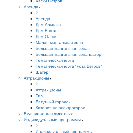
Хаски Остров
Аренда
Аренда
Дом Альпака
Дом Енота
Дом Оленя
Малая мангальная зона
Большая мангальная зона
Большая мангальная зона-шатер
Тематическая юрта
Тематическая юрта "Роза Ветров"
Шатер
Аттракционы
Аттракционы
Тир
Батутный городок
Катания на электрокарах
Вкусняшка для животных
Индивидуальные программы
Индивидуальные программы