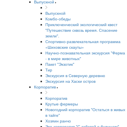
Выпускной
Выпускной
Комбо-обеды
Приключенческий экологический квест
"Путешествие сквозь время. Спасение
земли".
Спортивно-развлекательная программа
«Шиховские скауты»
Научно-познавательная экскурсия "Ферма
- в мире животных"
Пакет "Экзотик"
Тир
Экскурсия в Северную деревню
Экскурсия на Хаски остров
Корпоратив
Корпоратив
Крутые фермеры
Новогодний корпоратив "Остаться в живых
в тайге"
Хозяин ранчо
Эко-корпоратив "С заботой о будущем"