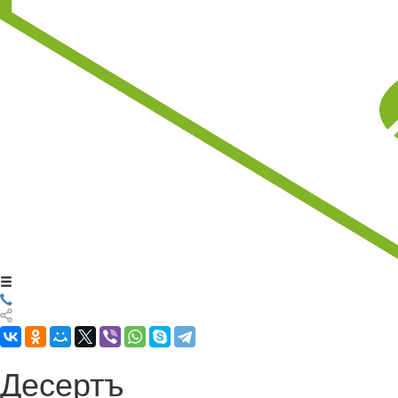
Десертъ