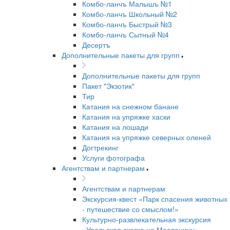
Комбо-ланчъ Малышъ №1
Комбо-ланчъ Школьный №2
Комбо-ланчъ Быстрый №3
Комбо-ланчъ Сытный №4
Десертъ
Дополнительные пакеты для групп
Дополнительные пакеты для групп
Пакет "Экзотик"
Тир
Катания на снежном банане
Катания на упряжке хаски
Катания на лошади
Катания на упряжке северных оленей
Догтрекинг
Услуги фотографа
Агентствам и партнерам
Агентствам и партнерам
Экскурсия-квест «Парк спасения животных
- путешествие со смыслом!»
Культурно-развлекательная экскурсия
«Уральская сказка на Масленицу»