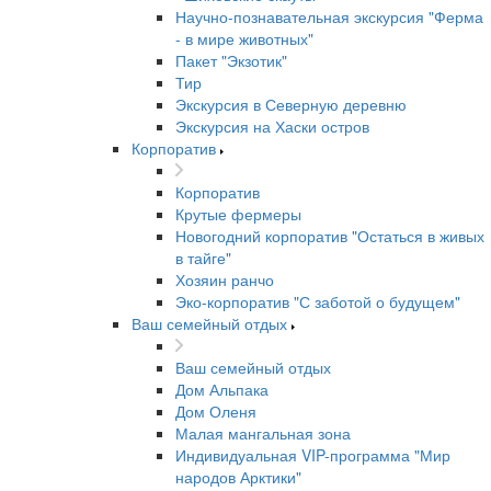
Научно-познавательная экскурсия "Ферма
- в мире животных"
Пакет "Экзотик"
Тир
Экскурсия в Северную деревню
Экскурсия на Хаски остров
Корпоратив
Корпоратив
Крутые фермеры
Новогодний корпоратив "Остаться в живых
в тайге"
Хозяин ранчо
Эко-корпоратив "С заботой о будущем"
Ваш семейный отдых
Ваш семейный отдых
Дом Альпака
Дом Оленя
Малая мангальная зона
Индивидуальная VIP-программа "Мир
народов Арктики"