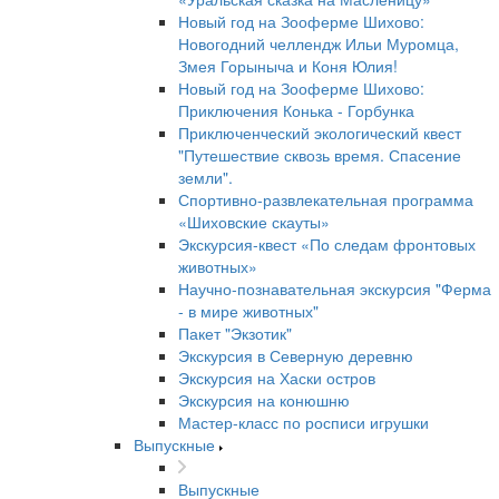
Новый год на Зооферме Шихово:
Новогодний челлендж Ильи Муромца,
Змея Горыныча и Коня Юлия!
Новый год на Зооферме Шихово:
Приключения Конька - Горбунка
Приключенческий экологический квест
"Путешествие сквозь время. Спасение
земли".
Спортивно-развлекательная программа
«Шиховские скауты»
Экскурсия-квест «По следам фронтовых
животных»
Научно-познавательная экскурсия "Ферма
- в мире животных"
Пакет "Экзотик"
Экскурсия в Северную деревню
Экскурсия на Хаски остров
Экскурсия на конюшню
Мастер-класс по росписи игрушки
Выпускные
Выпускные