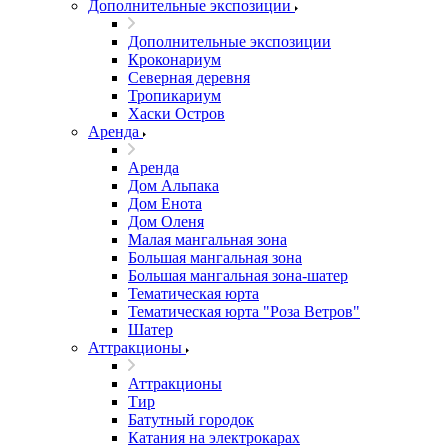
Дополнительные экспозиции
Дополнительные экспозиции
Кроконариум
Северная деревня
Тропикариум
Хаски Остров
Аренда
Аренда
Дом Альпака
Дом Енота
Дом Оленя
Малая мангальная зона
Большая мангальная зона
Большая мангальная зона-шатер
Тематическая юрта
Тематическая юрта "Роза Ветров"
Шатер
Аттракционы
Аттракционы
Тир
Батутный городок
Катания на электрокарах