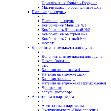
Приключения Конька - Горбунка
Мастер-класс по росписи игрушки
Питание для групп
Питание для групп
Комбо-ланчъ Малышъ №1
Комбо-ланчъ Школьный №2
Комбо-ланчъ Быстрый №3
Комбо-ланчъ Сытный №4
Десертъ
Дополнительные пакеты для групп
Дополнительные пакеты для групп
Пакет "Экзотик"
Тир
Катания на снежном банане
Катания на упряжке хаски
Катания на лошади
Катания на упряжке северных оленей
Догтрекинг
Услуги фотографа
Агентствам и партнерам
Агентствам и партнерам
Экскурсия-квест «Парк спасения