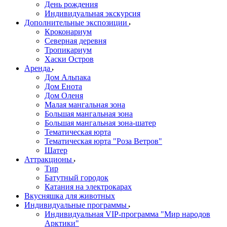
День рождения
Индивидуальная экскурсия
Дополнительные экспозиции
Кроконариум
Северная деревня
Тропикариум
Хаски Остров
Аренда
Дом Альпака
Дом Енота
Дом Оленя
Малая мангальная зона
Большая мангальная зона
Большая мангальная зона-шатер
Тематическая юрта
Тематическая юрта "Роза Ветров"
Шатер
Аттракционы
Тир
Батутный городок
Катания на электрокарах
Вкусняшка для животных
Индивидуальные программы
Индивидуальная VIP-программа "Мир народов
Арктики"