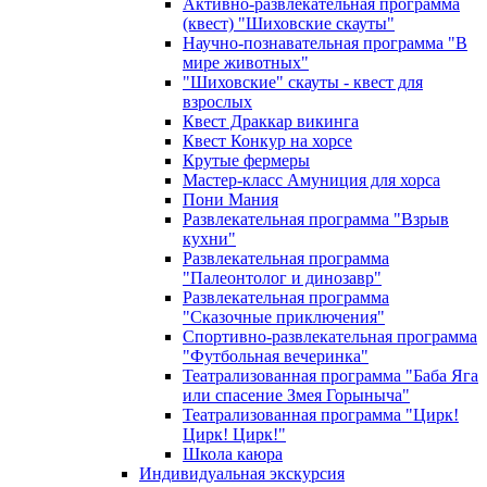
Активно-развлекательная программа
(квест) "Шиховские скауты"
Научно-познавательная программа "В
мире животных"
"Шиховские" скауты - квест для
взрослых
Квест Драккар викинга
Квест Конкур на хорсе
Крутые фермеры
Мастер-класс Амуниция для хорса
Пони Мания
Развлекательная программа "Взрыв
кухни"
Развлекательная программа
"Палеонтолог и динозавр"
Развлекательная программа
"Сказочные приключения"
Спортивно-развлекательная программа
"Футбольная вечеринка"
Театрализованная программа "Баба Яга
или спасение Змея Горыныча"
Театрализованная программа "Цирк!
Цирк! Цирк!"
Школа каюра
Индивидуальная экскурсия