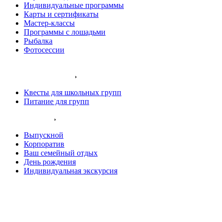
Индивидуальные программы
Карты и сертификаты
Мастер-классы
Программы с лошадьми
Рыбалка
Фотосессии
Наши животные
Экскурсии и квесты
Квесты для школьных групп
Питание для групп
Ваш праздник
Выпускной
Корпоратив
Ваш семейный отдых
День рождения
Индивидуальная экскурсия
Хаски остров
Конный клуб
Олений парк
Крокодиловая ферма