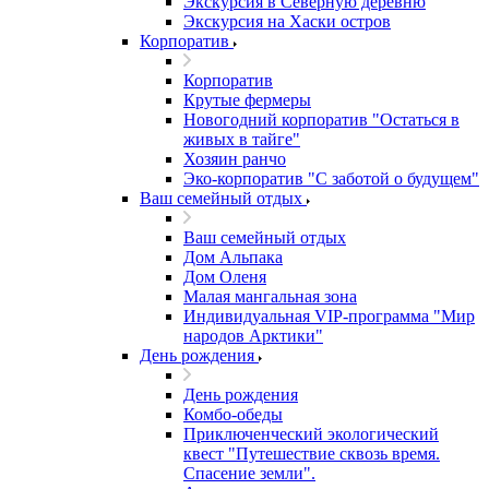
Экскурсия в Северную деревню
Экскурсия на Хаски остров
Корпоратив
Корпоратив
Крутые фермеры
Новогодний корпоратив "Остаться в
живых в тайге"
Хозяин ранчо
Эко-корпоратив "С заботой о будущем"
Ваш семейный отдых
Ваш семейный отдых
Дом Альпака
Дом Оленя
Малая мангальная зона
Индивидуальная VIP-программа "Мир
народов Арктики"
День рождения
День рождения
Комбо-обеды
Приключенческий экологический
квест "Путешествие сквозь время.
Спасение земли".