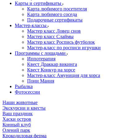
Карты и сертификаты
Карта любимого посетителя
Карта любимого соседа
Подарочные сертификаты
Мастер-классы
Мастер класс Ловец снов
Мастер класс Слаймы
Мастер класс Роспись футболок
Мастер-класс по росписи игрушки
Программы с лошадьми
Иппотерапия
Квест Драккар викинга
Квест Конкур на хорсе
Мастер-класс Амуниция для хорса
Пони Мания
Рыбалка
Фотосессии
Наши животные
Экскурсии и квесты
Ваш праздник
Хаски остров
Конный клуб
Олений парк
Крокодиловая ферма