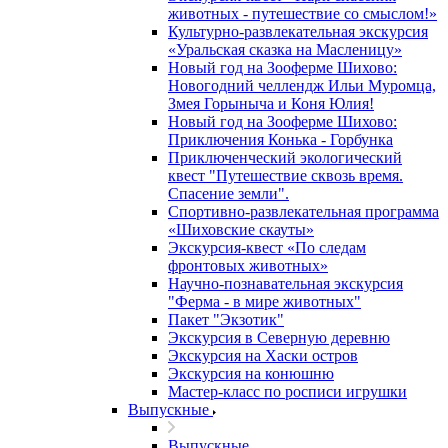
животных - путешествие со смыслом!»
Культурно-развлекательная экскурсия
«Уральская сказка на Масленицу»
Новый год на Зооферме Шихово:
Новогодний челлендж Ильи Муромца,
Змея Горыныча и Коня Юлия!
Новый год на Зооферме Шихово:
Приключения Конька - Горбунка
Приключенческий экологический
квест "Путешествие сквозь время.
Спасение земли".
Спортивно-развлекательная программа
«Шиховские скауты»
Экскурсия-квест «По следам
фронтовых животных»
Научно-познавательная экскурсия
"Ферма - в мире животных"
Пакет "Экзотик"
Экскурсия в Северную деревню
Экскурсия на Хаски остров
Экскурсия на конюшню
Мастер-класс по росписи игрушки
Выпускные
Выпускные