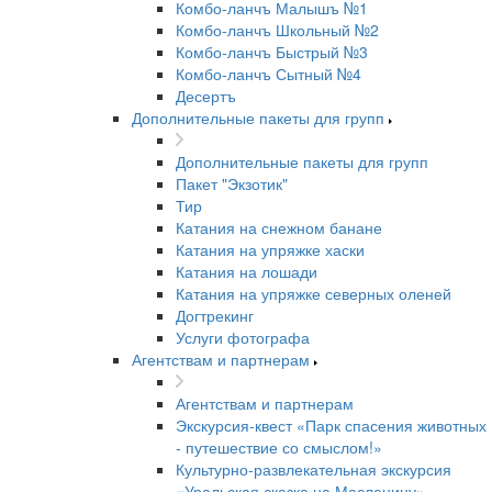
Комбо-ланчъ Малышъ №1
Комбо-ланчъ Школьный №2
Комбо-ланчъ Быстрый №3
Комбо-ланчъ Сытный №4
Десертъ
Дополнительные пакеты для групп
Дополнительные пакеты для групп
Пакет "Экзотик"
Тир
Катания на снежном банане
Катания на упряжке хаски
Катания на лошади
Катания на упряжке северных оленей
Догтрекинг
Услуги фотографа
Агентствам и партнерам
Агентствам и партнерам
Экскурсия-квест «Парк спасения животных
- путешествие со смыслом!»
Культурно-развлекательная экскурсия
«Уральская сказка на Масленицу»