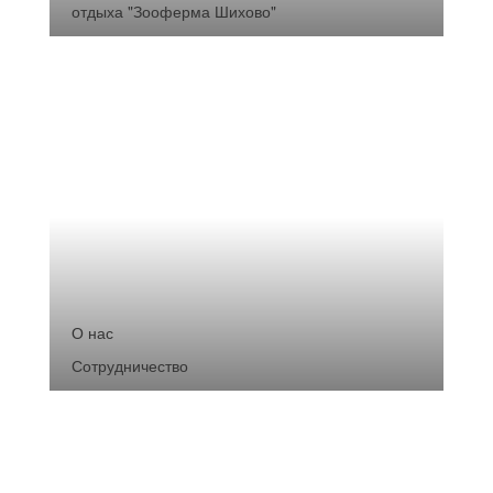
отдыха "Зооферма Шихово"
О нас
Сотрудничество