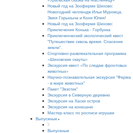
Новый год на Зооферме Шихово:
Новогодний челлендж Ильи Муромца,
Змея Горыныча и Коня Юлия!
Новый год на Зооферме Шихово:
Приключения Конька - Горбунка
Приключенческий экологический квест
"Путешествие сквозь время. Спасение
земли".
Спортивно-развлекательная программа
«Шиховские скауты»
Экскурсия-квест «По следам фронтовых
животных»
Научно-познавательная экскурсия "Ферма
- в мире животных"
Пакет "Экзотик"
Экскурсия в Северную деревню
Экскурсия на Хаски остров
Экскурсия на конюшню
Мастер-класс по росписи игрушки
Выпускные
Выпускные