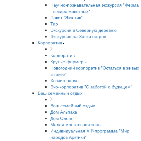
Научно-познавательная экскурсия "Ферма
- в мире животных"
Пакет "Экзотик"
Тир
Экскурсия в Северную деревню
Экскурсия на Хаски остров
Корпоратив
Корпоратив
Крутые фермеры
Новогодний корпоратив "Остаться в живых
в тайге"
Хозяин ранчо
Эко-корпоратив "С заботой о будущем"
Ваш семейный отдых
Ваш семейный отдых
Дом Альпака
Дом Оленя
Малая мангальная зона
Индивидуальная VIP-программа "Мир
народов Арктики"