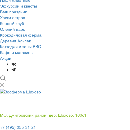
Наши животные
Экскурсии и квесты
Ваш праздник
Хаски остров
Конный клуб
Олений парк
Крокодиловая ферма
Деревня Альпак
Коттеджи и зоны BBQ
Кафе и магазины
Акции
Лучший отдых
на природе в подмосковье
МО, Дмитровский район, дер. Шихово, 100с1
+7 (495) 255-31-21
+7 (495) 255-31-21