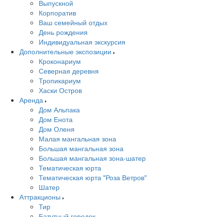
Выпускной
Корпоратив
Ваш семейный отдых
День рождения
Индивидуальная экскурсия
Дополнительные экспозиции
Кроконариум
Северная деревня
Тропикариум
Хаски Остров
Аренда
Дом Альпака
Дом Енота
Дом Оленя
Малая мангальная зона
Большая мангальная зона
Большая мангальная зона-шатер
Тематическая юрта
Тематическая юрта "Роза Ветров"
Шатер
Аттракционы
Тир
Батутный городок