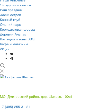
Наши животные
Экскурсии и квесты
Ваш праздник
Хаски остров
Конный клуб
Олений парк
Крокодиловая ферма
Деревня Альпак
Коттеджи и зоны BBQ
Кафе и магазины
Акции
Лучший отдых
на природе в подмосковье
МО, Дмитровский район, дер. Шихово, 100с1
+7 (495) 255-31-21
+7 (495) 255-31-21