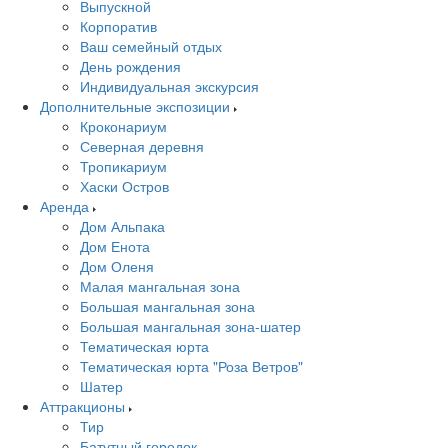
Выпускной
Корпоратив
Ваш семейный отдых
День рождения
Индивидуальная экскурсия
Дополнительные экспозиции
Кроконариум
Северная деревня
Тропикариум
Хаски Остров
Аренда
Дом Альпака
Дом Енота
Дом Оленя
Малая мангальная зона
Большая мангальная зона
Большая мангальная зона-шатер
Тематическая юрта
Тематическая юрта "Роза Ветров"
Шатер
Аттракционы
Тир
Батутный городок