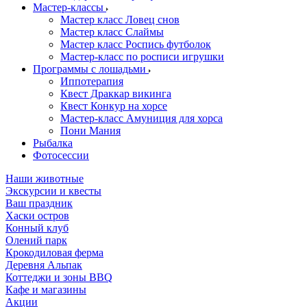
Мастер-классы
Мастер класс Ловец снов
Мастер класс Слаймы
Мастер класс Роспись футболок
Мастер-класс по росписи игрушки
Программы с лошадьми
Иппотерапия
Квест Драккар викинга
Квест Конкур на хорсе
Мастер-класс Амуниция для хорса
Пони Мания
Рыбалка
Фотосессии
Наши животные
Экскурсии и квесты
Ваш праздник
Хаски остров
Конный клуб
Олений парк
Крокодиловая ферма
Деревня Альпак
Коттеджи и зоны BBQ
Кафе и магазины
Акции