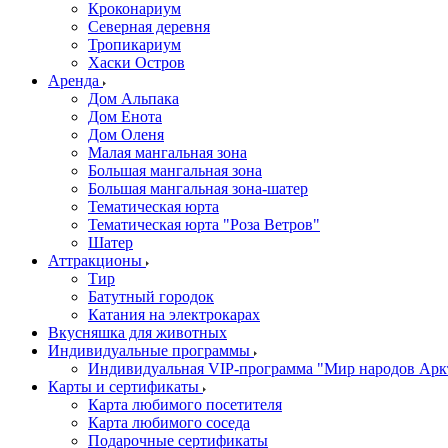
Кроконариум
Северная деревня
Тропикариум
Хаски Остров
Аренда
Дом Альпака
Дом Енота
Дом Оленя
Малая мангальная зона
Большая мангальная зона
Большая мангальная зона-шатер
Тематическая юрта
Тематическая юрта "Роза Ветров"
Шатер
Аттракционы
Тир
Батутный городок
Катания на электрокарах
Вкусняшка для животных
Индивидуальные программы
Индивидуальная VIP-программа "Мир народов Арк
Карты и сертификаты
Карта любимого посетителя
Карта любимого соседа
Подарочные сертификаты