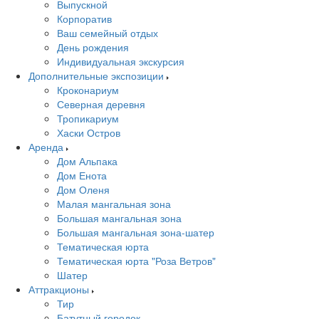
Выпускной
Корпоратив
Ваш семейный отдых
День рождения
Индивидуальная экскурсия
Дополнительные экспозиции
Кроконариум
Северная деревня
Тропикариум
Хаски Остров
Аренда
Дом Альпака
Дом Енота
Дом Оленя
Малая мангальная зона
Большая мангальная зона
Большая мангальная зона-шатер
Тематическая юрта
Тематическая юрта "Роза Ветров"
Шатер
Аттракционы
Тир
Батутный городок