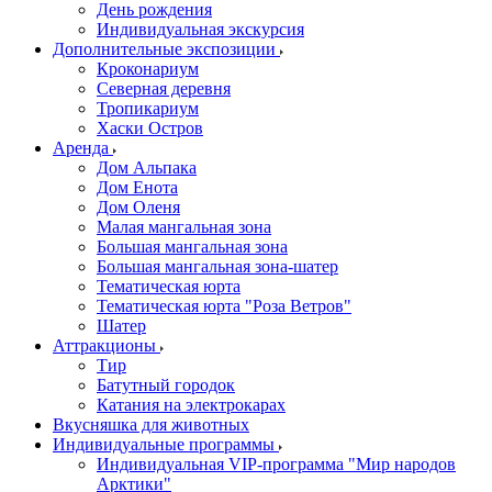
День рождения
Индивидуальная экскурсия
Дополнительные экспозиции
Кроконариум
Северная деревня
Тропикариум
Хаски Остров
Аренда
Дом Альпака
Дом Енота
Дом Оленя
Малая мангальная зона
Большая мангальная зона
Большая мангальная зона-шатер
Тематическая юрта
Тематическая юрта "Роза Ветров"
Шатер
Аттракционы
Тир
Батутный городок
Катания на электрокарах
Вкусняшка для животных
Индивидуальные программы
Индивидуальная VIP-программа "Мир народов
Арктики"