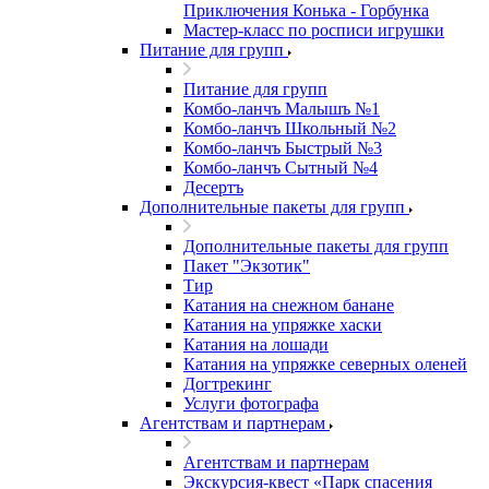
Приключения Конька - Горбунка
Мастер-класс по росписи игрушки
Питание для групп
Питание для групп
Комбо-ланчъ Малышъ №1
Комбо-ланчъ Школьный №2
Комбо-ланчъ Быстрый №3
Комбо-ланчъ Сытный №4
Десертъ
Дополнительные пакеты для групп
Дополнительные пакеты для групп
Пакет "Экзотик"
Тир
Катания на снежном банане
Катания на упряжке хаски
Катания на лошади
Катания на упряжке северных оленей
Догтрекинг
Услуги фотографа
Агентствам и партнерам
Агентствам и партнерам
Экскурсия-квест «Парк спасения