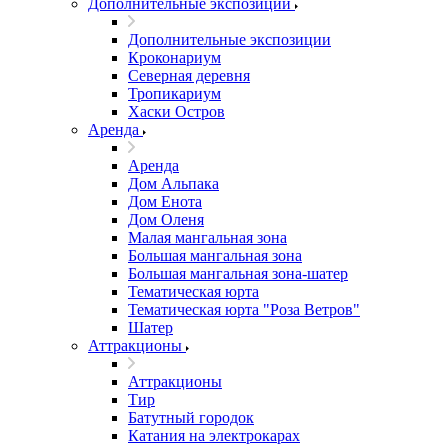
Дополнительные экспозиции
Дополнительные экспозиции
Кроконариум
Северная деревня
Тропикариум
Хаски Остров
Аренда
Аренда
Дом Альпака
Дом Енота
Дом Оленя
Малая мангальная зона
Большая мангальная зона
Большая мангальная зона-шатер
Тематическая юрта
Тематическая юрта "Роза Ветров"
Шатер
Аттракционы
Аттракционы
Тир
Батутный городок
Катания на электрокарах