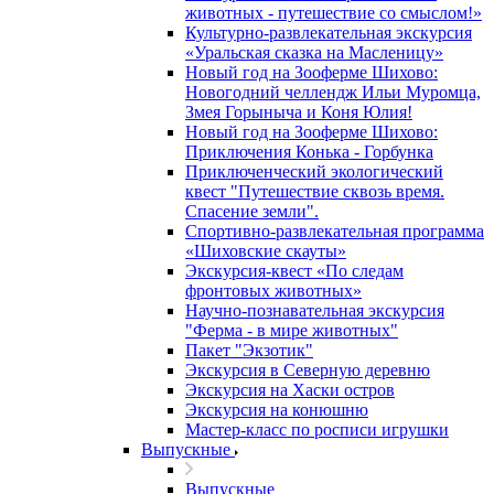
животных - путешествие со смыслом!»
Культурно-развлекательная экскурсия
«Уральская сказка на Масленицу»
Новый год на Зооферме Шихово:
Новогодний челлендж Ильи Муромца,
Змея Горыныча и Коня Юлия!
Новый год на Зооферме Шихово:
Приключения Конька - Горбунка
Приключенческий экологический
квест "Путешествие сквозь время.
Спасение земли".
Спортивно-развлекательная программа
«Шиховские скауты»
Экскурсия-квест «По следам
фронтовых животных»
Научно-познавательная экскурсия
"Ферма - в мире животных"
Пакет "Экзотик"
Экскурсия в Северную деревню
Экскурсия на Хаски остров
Экскурсия на конюшню
Мастер-класс по росписи игрушки
Выпускные
Выпускные