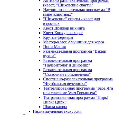
Активно-развлекательная программа
(квест) "Шиховские скауты"
Научно-познавательная программа "В
мире животных"
"Шиховские" скауты - квест для
взрослых
Квест Драккар викинга
Квест Конкур на хорсе
Крутые фермеры
Мастер-класс Амуниция для хорса
Пони Мания
Развлекательная программа "Взрыв
кухни"
Развлекательная программа
"Палеонтолог и динозавр"
Развлекательная программа
"Сказочные приключения"
Спортивно-развлекательная программа
"Футбольная вечеринка"
Театрализованная программа "Баба Яга
или спасение Змея Горыныча"
Театрализованная программа "Цирк!
Цирк! Цирк!"
Школа каюра
Индивидуальная экскурсия