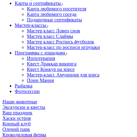
Карты и сертификаты
Карта любимого посетителя
Карта любимого соседа
Подарочные сертификаты
Мастер-классы
Мастер класс Ловец снов
Мастер класс Слаймы
Мастер класс Роспись футболок
Мастер-класс по росписи игрушки
Программы с лошадьми
Иппотерапия
Квест Драккар викинга
Квест Конкур на хорсе
Мастер-класс Амуниция для хорса
Пони Мания
Рыбалка
Фотосессии
Наши животные
Экскурсии и квесты
Ваш праздник
Хаски остров
Конный клуб
Олений парк
Крокодиловая ферма