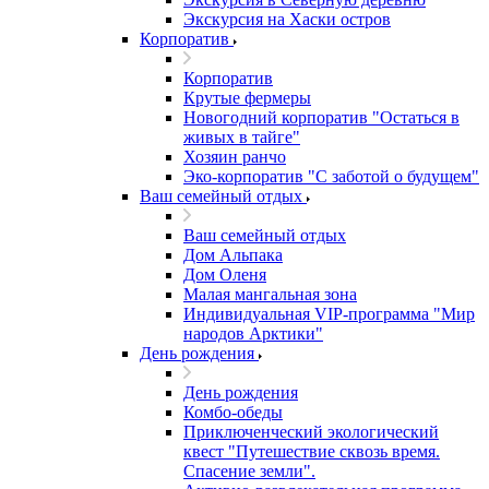
Экскурсия на Хаски остров
Корпоратив
Корпоратив
Крутые фермеры
Новогодний корпоратив "Остаться в
живых в тайге"
Хозяин ранчо
Эко-корпоратив "С заботой о будущем"
Ваш семейный отдых
Ваш семейный отдых
Дом Альпака
Дом Оленя
Малая мангальная зона
Индивидуальная VIP-программа "Мир
народов Арктики"
День рождения
День рождения
Комбо-обеды
Приключенческий экологический
квест "Путешествие сквозь время.
Спасение земли".