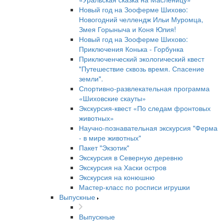
Новый год на Зооферме Шихово:
Новогодний челлендж Ильи Муромца,
Змея Горыныча и Коня Юлия!
Новый год на Зооферме Шихово:
Приключения Конька - Горбунка
Приключенческий экологический квест
"Путешествие сквозь время. Спасение
земли".
Спортивно-развлекательная программа
«Шиховские скауты»
Экскурсия-квест «По следам фронтовых
животных»
Научно-познавательная экскурсия "Ферма
- в мире животных"
Пакет "Экзотик"
Экскурсия в Северную деревню
Экскурсия на Хаски остров
Экскурсия на конюшню
Мастер-класс по росписи игрушки
Выпускные
Выпускные