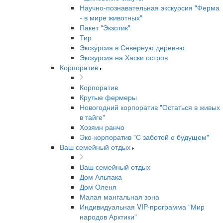
Научно-познавательная экскурсия "Ферма
- в мире животных"
Пакет "Экзотик"
Тир
Экскурсия в Северную деревню
Экскурсия на Хаски остров
Корпоратив
Корпоратив
Крутые фермеры
Новогодний корпоратив "Остаться в живых
в тайге"
Хозяин ранчо
Эко-корпоратив "С заботой о будущем"
Ваш семейный отдых
Ваш семейный отдых
Дом Альпака
Дом Оленя
Малая мангальная зона
Индивидуальная VIP-программа "Мир
народов Арктики"