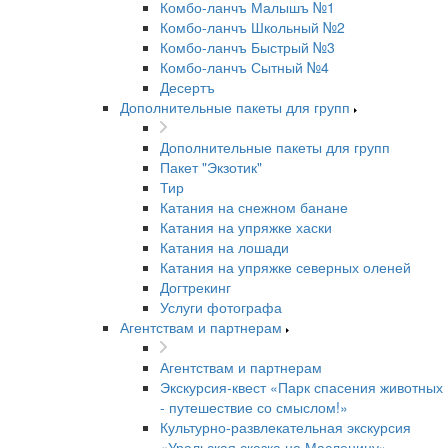
Комбо-ланчъ Малышъ №1
Комбо-ланчъ Школьный №2
Комбо-ланчъ Быстрый №3
Комбо-ланчъ Сытный №4
Десертъ
Дополнительные пакеты для групп
Дополнительные пакеты для групп
Пакет "Экзотик"
Тир
Катания на снежном банане
Катания на упряжке хаски
Катания на лошади
Катания на упряжке северных оленей
Догтрекинг
Услуги фотографа
Агентствам и партнерам
Агентствам и партнерам
Экскурсия-квест «Парк спасения животных
- путешествие со смыслом!»
Культурно-развлекательная экскурсия
«Уральская сказка на Масленицу»