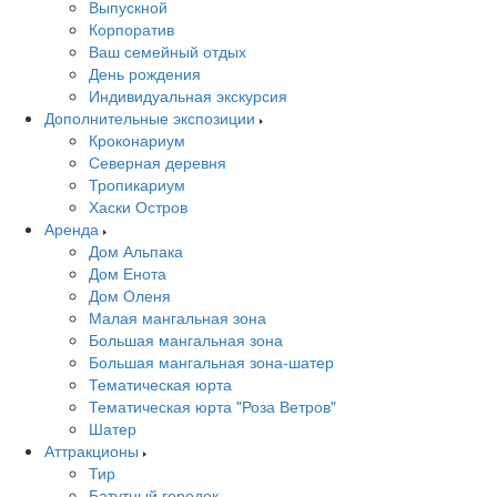
Выпускной
Корпоратив
Ваш семейный отдых
День рождения
Индивидуальная экскурсия
Дополнительные экспозиции
Кроконариум
Северная деревня
Тропикариум
Хаски Остров
Аренда
Дом Альпака
Дом Енота
Дом Оленя
Малая мангальная зона
Большая мангальная зона
Большая мангальная зона-шатер
Тематическая юрта
Тематическая юрта "Роза Ветров"
Шатер
Аттракционы
Тир
Батутный городок