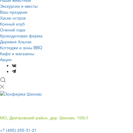
Наши животные
Экскурсии и квесты
Ваш праздник
Хаски остров
Конный клуб
Олений парк
Крокодиловая ферма
Деревня Альпак
Коттеджи и зоны BBQ
Кафе и магазины
Акции
Лучший отдых
на природе в подмосковье
МО, Дмитровский район, дер. Шихово, 100с1
+7 (495) 255-31-21
+7 (495) 255-31-21