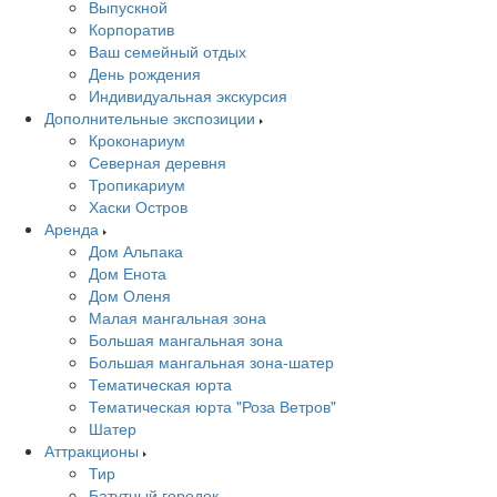
Выпускной
Корпоратив
Ваш семейный отдых
День рождения
Индивидуальная экскурсия
Дополнительные экспозиции
Кроконариум
Северная деревня
Тропикариум
Хаски Остров
Аренда
Дом Альпака
Дом Енота
Дом Оленя
Малая мангальная зона
Большая мангальная зона
Большая мангальная зона-шатер
Тематическая юрта
Тематическая юрта "Роза Ветров"
Шатер
Аттракционы
Тир
Батутный городок