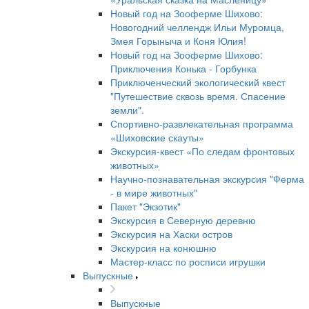
Новый год на Зооферме Шихово:
Новогодний челлендж Ильи Муромца,
Змея Горыныча и Коня Юлия!
Новый год на Зооферме Шихово:
Приключения Конька - Горбунка
Приключенческий экологический квест
"Путешествие сквозь время. Спасение
земли".
Спортивно-развлекательная программа
«Шиховские скауты»
Экскурсия-квест «По следам фронтовых
животных»
Научно-познавательная экскурсия "Ферма
- в мире животных"
Пакет "Экзотик"
Экскурсия в Северную деревню
Экскурсия на Хаски остров
Экскурсия на конюшню
Мастер-класс по росписи игрушки
Выпускные
Выпускные