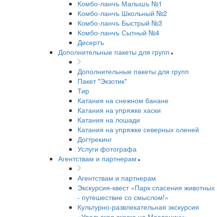
Комбо-ланчъ Малышъ №1
Комбо-ланчъ Школьный №2
Комбо-ланчъ Быстрый №3
Комбо-ланчъ Сытный №4
Десертъ
Дополнительные пакеты для групп
Дополнительные пакеты для групп
Пакет "Экзотик"
Тир
Катания на снежном банане
Катания на упряжке хаски
Катания на лошади
Катания на упряжке северных оленей
Догтрекинг
Услуги фотографа
Агентствам и партнерам
Агентствам и партнерам
Экскурсия-квест «Парк спасения животных
- путешествие со смыслом!»
Культурно-развлекательная экскурсия
«Уральская сказка на Масленицу»