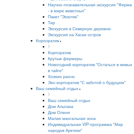
Научно-познавательная экскурсия "Ферма
- в мире животных"
Пакет "Экзотик"
Тир
Экскурсия в Северную деревню
Экскурсия на Хаски остров
Корпоратив
Корпоратив
Крутые фермеры
Новогодний корпоратив "Остаться в живых
в тайге"
Хозяин ранчо
Эко-корпоратив "С заботой о будущем"
Ваш семейный отдых
Ваш семейный отдых
Дом Альпака
Дом Оленя
Малая мангальная зона
Индивидуальная VIP-программа "Мир
народов Арктики"