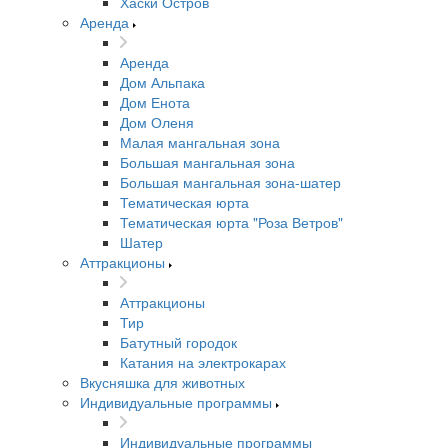
Хаски Остров
Аренда
Аренда
Дом Альпака
Дом Енота
Дом Оленя
Малая мангальная зона
Большая мангальная зона
Большая мангальная зона-шатер
Тематическая юрта
Тематическая юрта "Роза Ветров"
Шатер
Аттракционы
Аттракционы
Тир
Батутный городок
Катания на электрокарах
Вкусняшка для животных
Индивидуальные программы
Индивидуальные программы