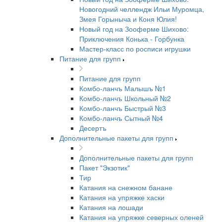
Новогодний челлендж Ильи Муромца,
Змея Горыныча и Коня Юлия!
Новый год на Зооферме Шихово:
Приключения Конька - Горбунка
Мастер-класс по росписи игрушки
Питание для групп
Питание для групп
Комбо-ланчъ Малышъ №1
Комбо-ланчъ Школьный №2
Комбо-ланчъ Быстрый №3
Комбо-ланчъ Сытный №4
Десертъ
Дополнительные пакеты для групп
Дополнительные пакеты для групп
Пакет "Экзотик"
Тир
Катания на снежном банане
Катания на упряжке хаски
Катания на лошади
Катания на упряжке северных оленей