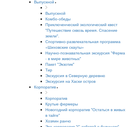
Выпускной
Выпускной
Комбо-обеды
Приключенческий экологический квест
"Путешествие сквозь время. Спасение
земли".
Спортивно-развлекательная программа
«Шиховские скауты»
Научно-познавательная экскурсия "Ферма
- в мире животных"
Пакет "Экзотик"
Тир
Экскурсия в Северную деревню
Экскурсия на Хаски остров
Корпоратив
Корпоратив
Крутые фермеры
Новогодний корпоратив "Остаться в живых
в тайге"
Хозяин ранчо
Эко-корпоратив "С заботой о будущем"