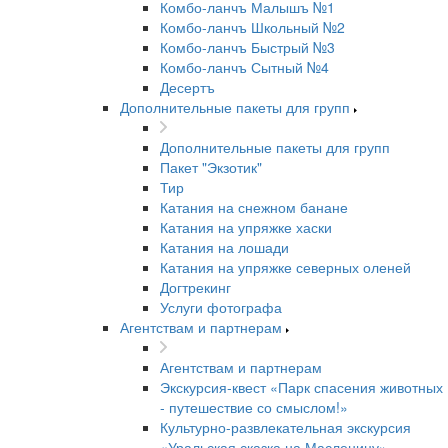
Комбо-ланчъ Малышъ №1
Комбо-ланчъ Школьный №2
Комбо-ланчъ Быстрый №3
Комбо-ланчъ Сытный №4
Десертъ
Дополнительные пакеты для групп
Дополнительные пакеты для групп
Пакет "Экзотик"
Тир
Катания на снежном банане
Катания на упряжке хаски
Катания на лошади
Катания на упряжке северных оленей
Догтрекинг
Услуги фотографа
Агентствам и партнерам
Агентствам и партнерам
Экскурсия-квест «Парк спасения животных
- путешествие со смыслом!»
Культурно-развлекательная экскурсия
«Уральская сказка на Масленицу»