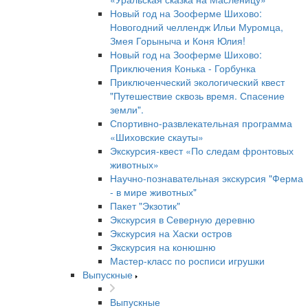
Новый год на Зооферме Шихово:
Новогодний челлендж Ильи Муромца,
Змея Горыныча и Коня Юлия!
Новый год на Зооферме Шихово:
Приключения Конька - Горбунка
Приключенческий экологический квест
"Путешествие сквозь время. Спасение
земли".
Спортивно-развлекательная программа
«Шиховские скауты»
Экскурсия-квест «По следам фронтовых
животных»
Научно-познавательная экскурсия "Ферма
- в мире животных"
Пакет "Экзотик"
Экскурсия в Северную деревню
Экскурсия на Хаски остров
Экскурсия на конюшню
Мастер-класс по росписи игрушки
Выпускные
Выпускные