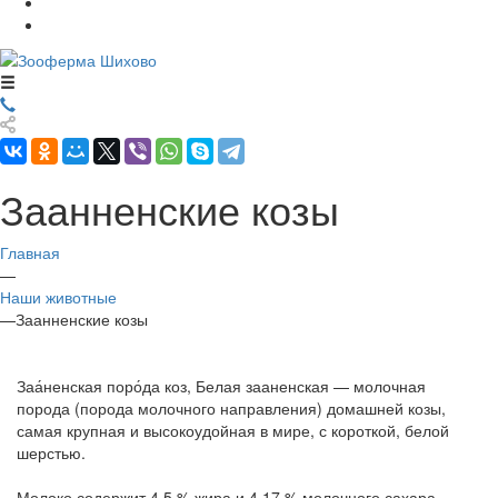
Заанненские козы
Главная
—
Наши животные
—
Заанненские козы
Заа́ненская поро́да коз, Белая зааненская — молочная
порода (порода молочного направления) домашней козы,
самая крупная и высокоудойная в мире, с короткой, белой
шерстью.
Молоко содержит 4,5 % жира и 4,17 % молочного сахара.