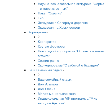
Научно-познавательная экскурсия "Ферма
- в мире животных"
Пакет "Экзотик"
Тир
Экскурсия в Северную деревню
Экскурсия на Хаски остров
Корпоратив
Корпоратив
Крутые фермеры
Новогодний корпоратив "Остаться в живых
в тайге"
Хозяин ранчо
Эко-корпоратив "С заботой о будущем"
Ваш семейный отдых
Ваш семейный отдых
Дом Альпака
Дом Оленя
Малая мангальная зона
Индивидуальная VIP-программа "Мир
народов Арктики"