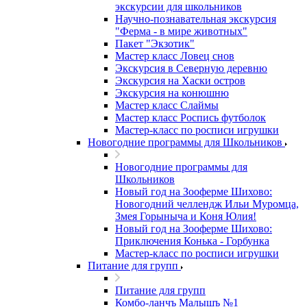
экскурсии для школьников
Научно-познавательная экскурсия
"Ферма - в мире животных"
Пакет "Экзотик"
Мастер класс Ловец снов
Экскурсия в Северную деревню
Экскурсия на Хаски остров
Экскурсия на конюшню
Мастер класс Слаймы
Мастер класс Роспись футболок
Мастер-класс по росписи игрушки
Новогодние программы для Школьников
Новогодние программы для
Школьников
Новый год на Зооферме Шихово:
Новогодний челлендж Ильи Муромца,
Змея Горыныча и Коня Юлия!
Новый год на Зооферме Шихово:
Приключения Конька - Горбунка
Мастер-класс по росписи игрушки
Питание для групп
Питание для групп
Комбо-ланчъ Малышъ №1