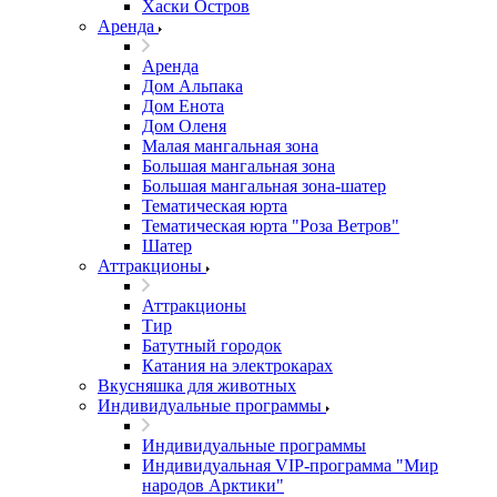
Хаски Остров
Аренда
Аренда
Дом Альпака
Дом Енота
Дом Оленя
Малая мангальная зона
Большая мангальная зона
Большая мангальная зона-шатер
Тематическая юрта
Тематическая юрта "Роза Ветров"
Шатер
Аттракционы
Аттракционы
Тир
Батутный городок
Катания на электрокарах
Вкусняшка для животных
Индивидуальные программы
Индивидуальные программы
Индивидуальная VIP-программа "Мир
народов Арктики"