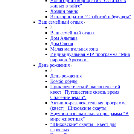
Новогодний корпоратив "Остаться в
живых в тайге"
Хозяин ранчо
Эко-корпоратив "С заботой о будущем"
Ваш семейный отдых
Ваш семейный отдых
Дом Альпака
Дом Оленя
Малая мангальная зона
Индивидуальная VIP-программа "Мир
народов Арктики"
День рождения
День рождения
Комбо-обеды
Приключенческий экологический
квест "Путешествие сквозь время.
Спасение земли".
Активно-развлекательная программа
(квест) "Шиховские скауты"
Научно-познавательная программа "В
мире животных"
"Шиховские" скауты - квест для
взрослых