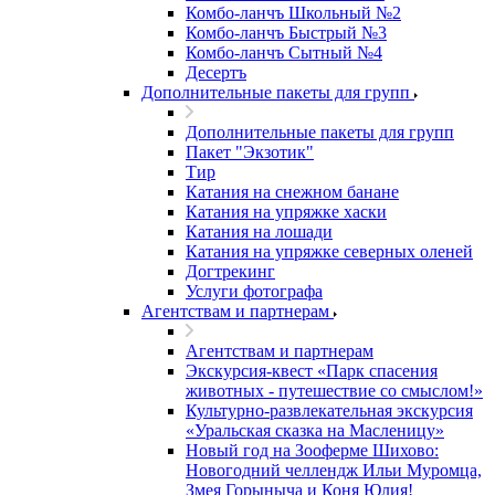
Комбо-ланчъ Школьный №2
Комбо-ланчъ Быстрый №3
Комбо-ланчъ Сытный №4
Десертъ
Дополнительные пакеты для групп
Дополнительные пакеты для групп
Пакет "Экзотик"
Тир
Катания на снежном банане
Катания на упряжке хаски
Катания на лошади
Катания на упряжке северных оленей
Догтрекинг
Услуги фотографа
Агентствам и партнерам
Агентствам и партнерам
Экскурсия-квест «Парк спасения
животных - путешествие со смыслом!»
Культурно-развлекательная экскурсия
«Уральская сказка на Масленицу»
Новый год на Зооферме Шихово:
Новогодний челлендж Ильи Муромца,
Змея Горыныча и Коня Юлия!