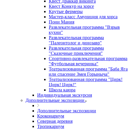
Квест Драккар викинга
Квест Конкур на хорсе
Крутые фермеры
Мастер-класс Амуниция для хорса
Пони Мания
Развлекательная программа "Взрыв
кухни"
Развлекательная программа
"Палеонтолог и динозавр"
Развлекательная программа
"Сказочные приключения"
Спортивно-развлекательная программа
"Футбольная вечеринка"
Театрализованная программа "Баба Яга
или спасение Змея Горыныча"
Театрализованная программа "Цирк!
Цирк! Цирк!"
Школа каюра
Индивидуальная экскурсия
Дополнительные экспозиции
Дополнительные экспозиции
Кроконариум
Северная деревня
Тропикариум