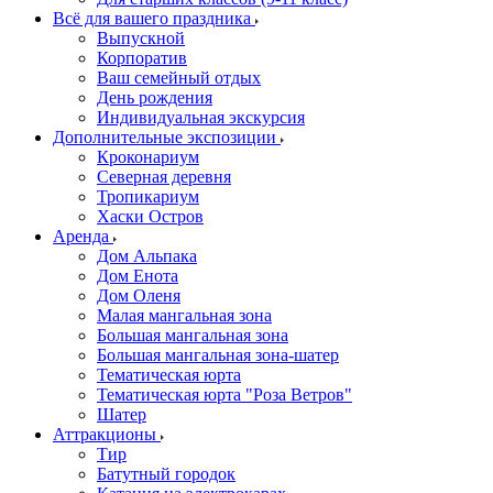
Всё для вашего праздника
Выпускной
Корпоратив
Ваш семейный отдых
День рождения
Индивидуальная экскурсия
Дополнительные экспозиции
Кроконариум
Северная деревня
Тропикариум
Хаски Остров
Аренда
Дом Альпака
Дом Енота
Дом Оленя
Малая мангальная зона
Большая мангальная зона
Большая мангальная зона-шатер
Тематическая юрта
Тематическая юрта "Роза Ветров"
Шатер
Аттракционы
Тир
Батутный городок