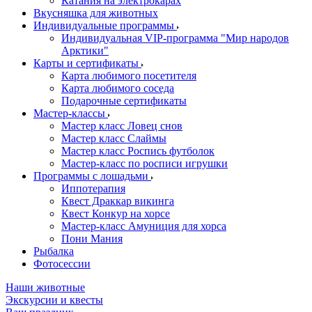
Катания на электрокарах
Вкусняшка для животных
Индивидуальные программы
Индивидуальная VIP-программа "Мир народов
Арктики"
Карты и сертификаты
Карта любимого посетителя
Карта любимого соседа
Подарочные сертификаты
Мастер-классы
Мастер класс Ловец снов
Мастер класс Слаймы
Мастер класс Роспись футболок
Мастер-класс по росписи игрушки
Программы с лошадьми
Иппотерапия
Квест Драккар викинга
Квест Конкур на хорсе
Мастер-класс Амуниция для хорса
Пони Мания
Рыбалка
Фотосессии
Наши животные
Экскурсии и квесты