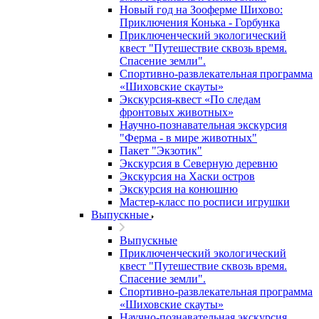
Новый год на Зооферме Шихово:
Приключения Конька - Горбунка
Приключенческий экологический
квест "Путешествие сквозь время.
Спасение земли".
Спортивно-развлекательная программа
«Шиховские скауты»
Экскурсия-квест «По следам
фронтовых животных»
Научно-познавательная экскурсия
"Ферма - в мире животных"
Пакет "Экзотик"
Экскурсия в Северную деревню
Экскурсия на Хаски остров
Экскурсия на конюшню
Мастер-класс по росписи игрушки
Выпускные
Выпускные
Приключенческий экологический
квест "Путешествие сквозь время.
Спасение земли".
Спортивно-развлекательная программа
«Шиховские скауты»
Научно-познавательная экскурсия