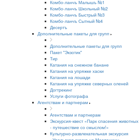
Комбо-ланчъ Малышъ №1
Комбо-ланчъ Школьный №2
Комбо-ланчъ Быстрый №3
Комбо-ланчъ Сытный №4
Десертъ
Дополнительные пакеты для групп
Дополнительные пакеты для групп
Пакет "Экзотик"
Тир
Катания на снежном банане
Катания на упряжке хаски
Катания на лошади
Катания на упряжке северных оленей
Догтрекинг
Услуги фотографа
Агентствам и партнерам
Агентствам и партнерам
Экскурсия-квест «Парк спасения животных
- путешествие со смыслом!»
Культурно-развлекательная экскурсия
«Уральская сказка на Масленицу»