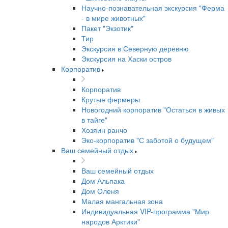
Научно-познавательная экскурсия "Ферма
- в мире животных"
Пакет "Экзотик"
Тир
Экскурсия в Северную деревню
Экскурсия на Хаски остров
Корпоратив
Корпоратив
Крутые фермеры
Новогодний корпоратив "Остаться в живых
в тайге"
Хозяин ранчо
Эко-корпоратив "С заботой о будущем"
Ваш семейный отдых
Ваш семейный отдых
Дом Альпака
Дом Оленя
Малая мангальная зона
Индивидуальная VIP-программа "Мир
народов Арктики"