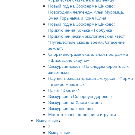
Новый год на Зооферме Шихово:
Новогодний челлендж Ильи Муромца,
Змея Горыныча и Коня Юлия!
Новый год на Зооферме Шихово:
Приключения Конька - Горбунка
Приключенческий экологический квест
"Путешествие сквозь время. Спасение
земли".
Спортивно-развлекательная программа
«Шиховские скауты»
Экскурсия-квест «По следам фронтовых
животных»
Научно-познавательная экскурсия "Ферма
- в мире животных"
Пакет "Экзотик"
Экскурсия в Северную деревню
Экскурсия на Хаски остров
Экскурсия на конюшню
Мастер-класс по росписи игрушки
Выпускные
Выпускные