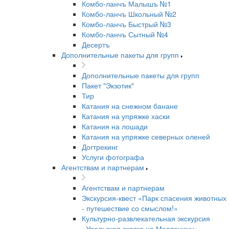
Комбо-ланчъ Малышъ №1
Комбо-ланчъ Школьный №2
Комбо-ланчъ Быстрый №3
Комбо-ланчъ Сытный №4
Десертъ
Дополнительные пакеты для групп
Дополнительные пакеты для групп
Пакет "Экзотик"
Тир
Катания на снежном банане
Катания на упряжке хаски
Катания на лошади
Катания на упряжке северных оленей
Догтрекинг
Услуги фотографа
Агентствам и партнерам
Агентствам и партнерам
Экскурсия-квест «Парк спасения животных
- путешествие со смыслом!»
Культурно-развлекательная экскурсия
«Уральская сказка на Масленицу»