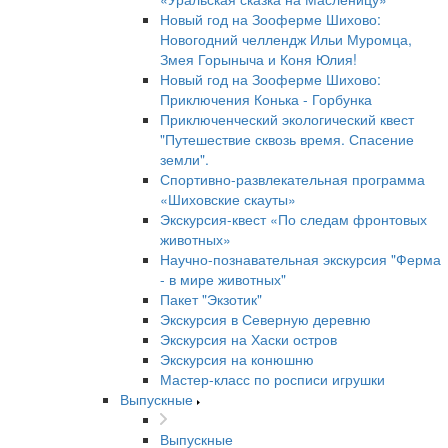
Новый год на Зооферме Шихово:
Новогодний челлендж Ильи Муромца,
Змея Горыныча и Коня Юлия!
Новый год на Зооферме Шихово:
Приключения Конька - Горбунка
Приключенческий экологический квест
"Путешествие сквозь время. Спасение
земли".
Спортивно-развлекательная программа
«Шиховские скауты»
Экскурсия-квест «По следам фронтовых
животных»
Научно-познавательная экскурсия "Ферма
- в мире животных"
Пакет "Экзотик"
Экскурсия в Северную деревню
Экскурсия на Хаски остров
Экскурсия на конюшню
Мастер-класс по росписи игрушки
Выпускные
Выпускные