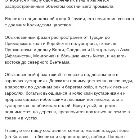
распространённым объектом охотничьего промысла.
Является национальной птицей Грузии, его почитание связано
с древним Колхидским царством.
Обыкновенный фазан распространён от Турции до
Приморского края и Корейского полуострова, включая
Предкавказье и дельту Волги, Среднюю и Центральную Азию
(Афганистан, Монголию) и бо́льшую часть Китая, и на юго-
востоке до северного Вьетнама.
Обыкновенный фазан живёт в лесах с подлеском или в
зарослях кустарника. Держится преимущественно возле воды,
в зарослях по долинам рек и берегам озёр, в густых лесных
зарослях, богатых вьющимися и колючими кустарниками и
прерывающихся небольшими лесными полянками, или в
кустарниках по обочинам полей. Вспугнутый, он редко
поднимается на деревья, предпочитая прятаться на земле в
траве и в кустах.
Главную его пищу составляют семена, мелкие плоды, ягоды
(на Кавказе — облепиха и черноягодник), побеги. Поедает