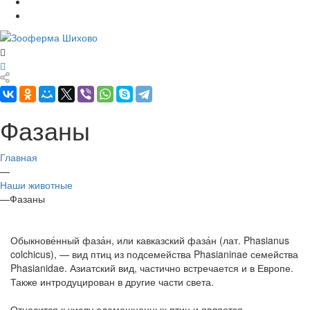
Фазаны
Главная
—
Наши животные
—
Фазаны
Обыкнове́нный фаза́н, или кавказский фаза́н (лат. Phasianus
colchicus), — вид птиц из подсемейства Phasianinae семейства
Phasianidae. Азиатский вид, частично встречается и в Европе.
Также интродуцирован в другие части света.
Относится к числу одомашненных птиц и является