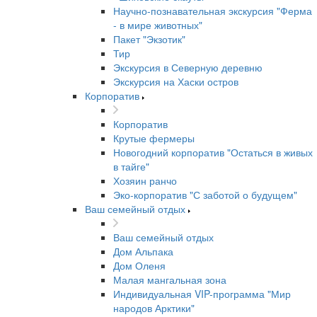
Научно-познавательная экскурсия "Ферма
- в мире животных"
Пакет "Экзотик"
Тир
Экскурсия в Северную деревню
Экскурсия на Хаски остров
Корпоратив
Корпоратив
Крутые фермеры
Новогодний корпоратив "Остаться в живых
в тайге"
Хозяин ранчо
Эко-корпоратив "С заботой о будущем"
Ваш семейный отдых
Ваш семейный отдых
Дом Альпака
Дом Оленя
Малая мангальная зона
Индивидуальная VIP-программа "Мир
народов Арктики"