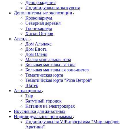
День рождения
Индивидуальная экскурсия
Дополнительные экспозиции
Кроконариум
Северная деревня
Тропикариум
Хаски Остров
Аренда
Дом Альпака
Дом Енота
Дом Оленя
Малая мангальная зона
Большая мангальная зона
Большая мангальная зона-шатер
Тематическая юрта
Тематическая юрта "Роза Ветров"
Шатер
Аттракционы
Тир
Батутный городок
Катания на электрокарах
Вкусняшка для животных
Индивидуальные программы
Индивидуальная VIP-программа "Мир народов
Арктики"