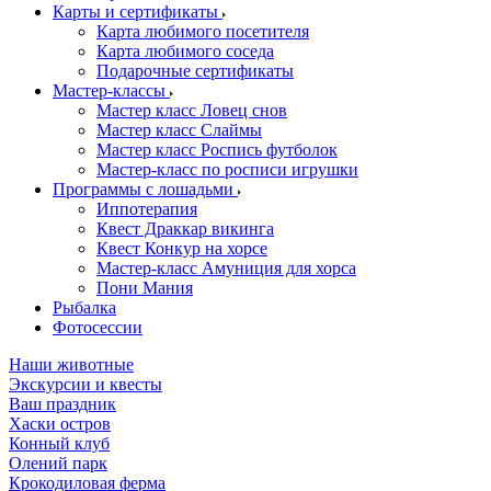
Карты и сертификаты
Карта любимого посетителя
Карта любимого соседа
Подарочные сертификаты
Мастер-классы
Мастер класс Ловец снов
Мастер класс Слаймы
Мастер класс Роспись футболок
Мастер-класс по росписи игрушки
Программы с лошадьми
Иппотерапия
Квест Драккар викинга
Квест Конкур на хорсе
Мастер-класс Амуниция для хорса
Пони Мания
Рыбалка
Фотосессии
Наши животные
Экскурсии и квесты
Ваш праздник
Хаски остров
Конный клуб
Олений парк
Крокодиловая ферма