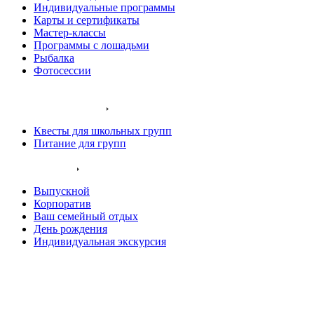
Индивидуальные программы
Карты и сертификаты
Мастер-классы
Программы с лошадьми
Рыбалка
Фотосессии
Наши животные
Экскурсии и квесты
Квесты для школьных групп
Питание для групп
Ваш праздник
Выпускной
Корпоратив
Ваш семейный отдых
День рождения
Индивидуальная экскурсия
Хаски остров
Конный клуб
Олений парк
Крокодиловая ферма