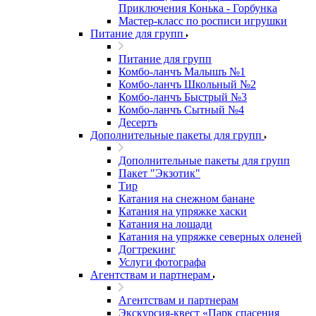
Приключения Конька - Горбунка
Мастер-класс по росписи игрушки
Питание для групп
Питание для групп
Комбо-ланчъ Малышъ №1
Комбо-ланчъ Школьный №2
Комбо-ланчъ Быстрый №3
Комбо-ланчъ Сытный №4
Десертъ
Дополнительные пакеты для групп
Дополнительные пакеты для групп
Пакет "Экзотик"
Тир
Катания на снежном банане
Катания на упряжке хаски
Катания на лошади
Катания на упряжке северных оленей
Догтрекинг
Услуги фотографа
Агентствам и партнерам
Агентствам и партнерам
Экскурсия-квест «Парк спасения