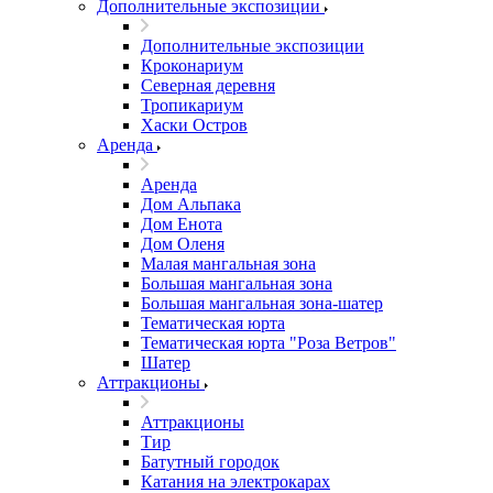
Дополнительные экспозиции
Дополнительные экспозиции
Кроконариум
Северная деревня
Тропикариум
Хаски Остров
Аренда
Аренда
Дом Альпака
Дом Енота
Дом Оленя
Малая мангальная зона
Большая мангальная зона
Большая мангальная зона-шатер
Тематическая юрта
Тематическая юрта "Роза Ветров"
Шатер
Аттракционы
Аттракционы
Тир
Батутный городок
Катания на электрокарах