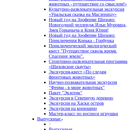
животных - путешествие со смыслом!»
Культурно-развлекательная экскурсия
«Уральская сказка на Масленицу»
Новый год на Зооферме Шихово:
Новогодний челлендж Ильи Муромца,
Змея Горыныча и Коня Юлия!
Новый год на Зооферме Шихово:
Приключения Конька - Горбунка
Приключенческий экологический
квест "Путешествие сквозь время.
Спасение земли".
Спортивно-развлекательная программа
«Шиховские скауты»
Экскурсия-квест «По следам
фронтовых животных»
Научно-познавательная экскурсия
"Ферма - в мире животных"
Пакет "Экзотик"
Экскурсия в Северную деревню
Экскурсия на Хаски остров
Экскурсия на конюшню
Мастер-класс по росписи игрушки
Выпускные
Выпускные