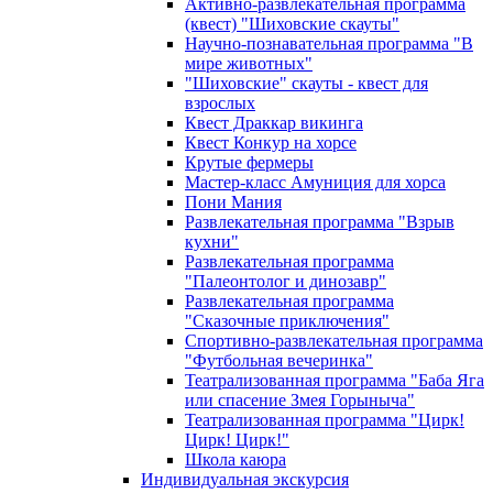
Активно-развлекательная программа
(квест) "Шиховские скауты"
Научно-познавательная программа "В
мире животных"
"Шиховские" скауты - квест для
взрослых
Квест Драккар викинга
Квест Конкур на хорсе
Крутые фермеры
Мастер-класс Амуниция для хорса
Пони Мания
Развлекательная программа "Взрыв
кухни"
Развлекательная программа
"Палеонтолог и динозавр"
Развлекательная программа
"Сказочные приключения"
Спортивно-развлекательная программа
"Футбольная вечеринка"
Театрализованная программа "Баба Яга
или спасение Змея Горыныча"
Театрализованная программа "Цирк!
Цирк! Цирк!"
Школа каюра
Индивидуальная экскурсия