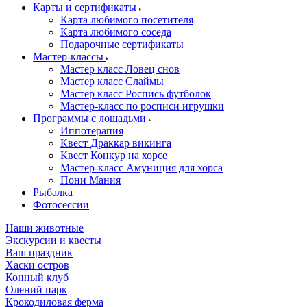
Карты и сертификаты
Карта любимого посетителя
Карта любимого соседа
Подарочные сертификаты
Мастер-классы
Мастер класс Ловец снов
Мастер класс Слаймы
Мастер класс Роспись футболок
Мастер-класс по росписи игрушки
Программы с лошадьми
Иппотерапия
Квест Драккар викинга
Квест Конкур на хорсе
Мастер-класс Амуниция для хорса
Пони Мания
Рыбалка
Фотосессии
Наши животные
Экскурсии и квесты
Ваш праздник
Хаски остров
Конный клуб
Олений парк
Крокодиловая ферма