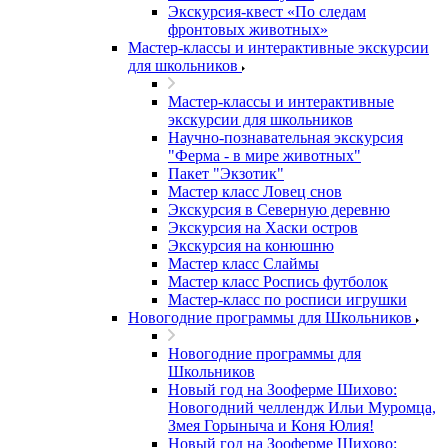
Экскурсия-квест «По следам
фронтовых животных»
Мастер-классы и интерактивные экскурсии
для школьников
Мастер-классы и интерактивные
экскурсии для школьников
Научно-познавательная экскурсия
"Ферма - в мире животных"
Пакет "Экзотик"
Мастер класс Ловец снов
Экскурсия в Северную деревню
Экскурсия на Хаски остров
Экскурсия на конюшню
Мастер класс Слаймы
Мастер класс Роспись футболок
Мастер-класс по росписи игрушки
Новогодние программы для Школьников
Новогодние программы для
Школьников
Новый год на Зооферме Шихово:
Новогодний челлендж Ильи Муромца,
Змея Горыныча и Коня Юлия!
Новый год на Зооферме Шихово: