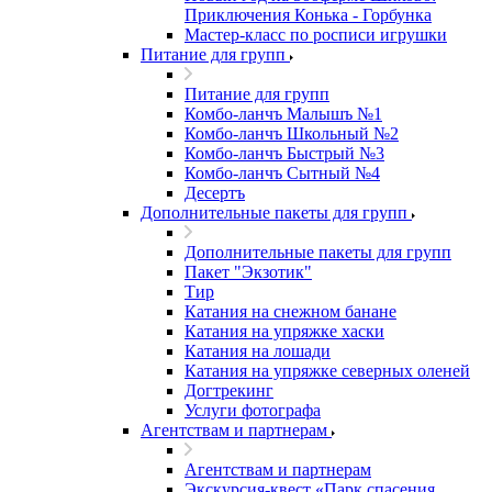
Приключения Конька - Горбунка
Мастер-класс по росписи игрушки
Питание для групп
Питание для групп
Комбо-ланчъ Малышъ №1
Комбо-ланчъ Школьный №2
Комбо-ланчъ Быстрый №3
Комбо-ланчъ Сытный №4
Десертъ
Дополнительные пакеты для групп
Дополнительные пакеты для групп
Пакет "Экзотик"
Тир
Катания на снежном банане
Катания на упряжке хаски
Катания на лошади
Катания на упряжке северных оленей
Догтрекинг
Услуги фотографа
Агентствам и партнерам
Агентствам и партнерам
Экскурсия-квест «Парк спасения