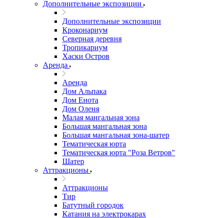
Дополнительные экспозиции
Дополнительные экспозиции
Кроконариум
Северная деревня
Тропикариум
Хаски Остров
Аренда
Аренда
Дом Альпака
Дом Енота
Дом Оленя
Малая мангальная зона
Большая мангальная зона
Большая мангальная зона-шатер
Тематическая юрта
Тематическая юрта "Роза Ветров"
Шатер
Аттракционы
Аттракционы
Тир
Батутный городок
Катания на электрокарах