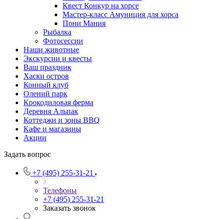
Квест Конкур на хорсе
Мастер-класс Амуниция для хорса
Пони Мания
Рыбалка
Фотосессии
Наши животные
Экскурсии и квесты
Ваш праздник
Хаски остров
Конный клуб
Олений парк
Крокодиловая ферма
Деревня Альпак
Коттеджи и зоны BBQ
Кафе и магазины
Акции
Задать вопрос
+7 (495) 255-31-21
Телефоны
+7 (495) 255-31-21
Заказать звонок