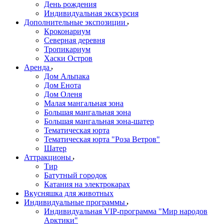
День рождения
Индивидуальная экскурсия
Дополнительные экспозиции
Кроконариум
Северная деревня
Тропикариум
Хаски Остров
Аренда
Дом Альпака
Дом Енота
Дом Оленя
Малая мангальная зона
Большая мангальная зона
Большая мангальная зона-шатер
Тематическая юрта
Тематическая юрта "Роза Ветров"
Шатер
Аттракционы
Тир
Батутный городок
Катания на электрокарах
Вкусняшка для животных
Индивидуальные программы
Индивидуальная VIP-программа "Мир народов
Арктики"