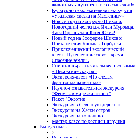
животных - путешествие со смыслом!»
Культурно-развлекательная экскурсия
«Уральская сказка на Масленицу»
Новый год на Зооферме Шихово:
Новогодний челлендж Ильи Муромца,
Змея Горыныча и Коня Юлия!
Новый год на Зооферме Шихово:
Приключения Конька - Горбунка
Приключенческий экологический
квест "Путешествие сквозь время.
Спасение земли".
Спортивно-развлекательная программа
«Шиховские скауты»
Экскурсия-квест «По следам
фронтовых животных»
Научно-познавательная экскурсия
"Ферма - в мире животных"
Пакет "Экзотик"
Экскурсия в Северную деревню
Экскурсия на Хаски остров
Экскурсия на конюшню
Мастер-класс по росписи игрушки
Выпускные
Выпускные