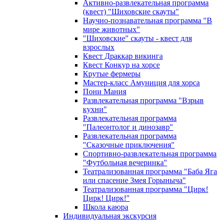
Активно-развлекательная программа
(квест) "Шиховские скауты"
Научно-познавательная программа "В
мире животных"
"Шиховские" скауты - квест для
взрослых
Квест Драккар викинга
Квест Конкур на хорсе
Крутые фермеры
Мастер-класс Амуниция для хорса
Пони Мания
Развлекательная программа "Взрыв
кухни"
Развлекательная программа
"Палеонтолог и динозавр"
Развлекательная программа
"Сказочные приключения"
Спортивно-развлекательная программа
"Футбольная вечеринка"
Театрализованная программа "Баба Яга
или спасение Змея Горыныча"
Театрализованная программа "Цирк!
Цирк! Цирк!"
Школа каюра
Индивидуальная экскурсия