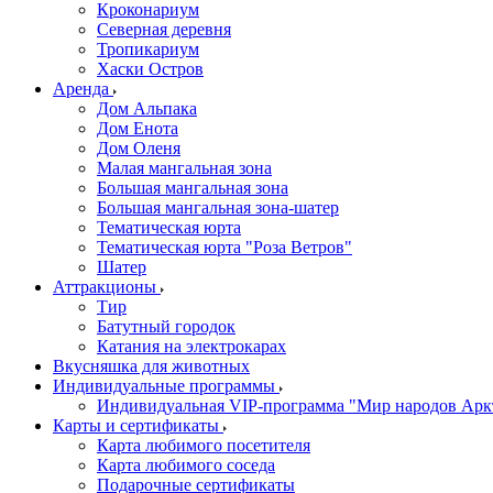
Кроконариум
Северная деревня
Тропикариум
Хаски Остров
Аренда
Дом Альпака
Дом Енота
Дом Оленя
Малая мангальная зона
Большая мангальная зона
Большая мангальная зона-шатер
Тематическая юрта
Тематическая юрта "Роза Ветров"
Шатер
Аттракционы
Тир
Батутный городок
Катания на электрокарах
Вкусняшка для животных
Индивидуальные программы
Индивидуальная VIP-программа "Мир народов Арк
Карты и сертификаты
Карта любимого посетителя
Карта любимого соседа
Подарочные сертификаты