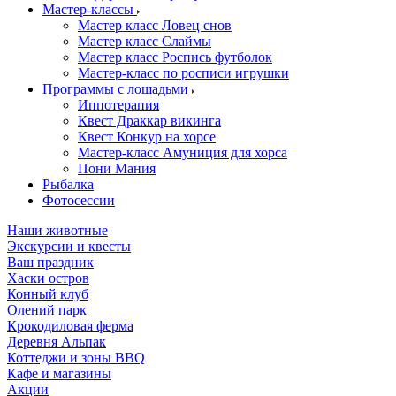
Мастер-классы
Мастер класс Ловец снов
Мастер класс Слаймы
Мастер класс Роспись футболок
Мастер-класс по росписи игрушки
Программы с лошадьми
Иппотерапия
Квест Драккар викинга
Квест Конкур на хорсе
Мастер-класс Амуниция для хорса
Пони Мания
Рыбалка
Фотосессии
Наши животные
Экскурсии и квесты
Ваш праздник
Хаски остров
Конный клуб
Олений парк
Крокодиловая ферма
Деревня Альпак
Коттеджи и зоны BBQ
Кафе и магазины
Акции