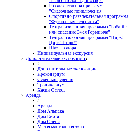
"Палеонтолог и динозавр"
Развлекательная программа
"Сказочные приключения"
Спортивно-развлекательная программа
"Футбольная вечеринка"
Театрализованная программа "Баба Яга
или спасение Змея Горыныча"
Театрализованная программа "Цирк!
Цирк! Цирк!"
Школа каюра
Индивидуальная экскурсия
Дополнительные экспозиции
Дополнительные экспозиции
Кроконариум
Северная деревня
Тропикариум
Хаски Остров
Аренда
Аренда
Дом Альпака
Дом Енота
Дом Оленя
Малая мангальная зона