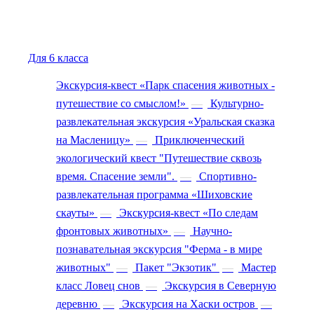
Для 6 класса
Экскурсия-квест «Парк спасения животных -
путешествие со смыслом!»
—
Культурно-
развлекательная экскурсия «Уральская сказка
на Масленицу»
—
Приключенческий
экологический квест "Путешествие сквозь
время. Спасение земли".
—
Спортивно-
развлекательная программа «Шиховские
скауты»
—
Экскурсия-квест «По следам
фронтовых животных»
—
Научно-
познавательная экскурсия "Ферма - в мире
животных"
—
Пакет "Экзотик"
—
Мастер
класс Ловец снов
—
Экскурсия в Северную
деревню
—
Экскурсия на Хаски остров
—