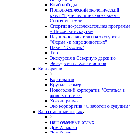
Комбо-обеды
Приключенческий экологический
квест "Путешествие сквозь время.
Спасение земли".
Спортивно-развлекательная программа
«Шиховские скауты»
Научно-познавательная экскурсия
"Ферма - в мире животных"
Пакет "Экзотик"
Тир
Экскурсия в Северную деревню
Экскурсия на Хаски остров
Корпоратив
Корпоратив
Крутые фермеры
Новогодний корпоратив "Остаться в
живых в тайге"
Хозяин ранчо
Эко-корпоратив "С заботой о будущем"
Ваш семейный отдых
Ваш семейный отдых
Дом Альпака
Дом Оленя