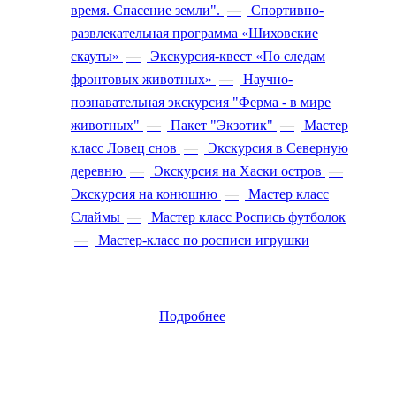
время. Спасение земли".
—
Спортивно-
развлекательная программа «Шиховские
скауты»
—
Экскурсия-квест «По следам
фронтовых животных»
—
Научно-
познавательная экскурсия "Ферма - в мире
животных"
—
Пакет "Экзотик"
—
Мастер
класс Ловец снов
—
Экскурсия в Северную
деревню
—
Экскурсия на Хаски остров
—
Экскурсия на конюшню
—
Мастер класс
Слаймы
—
Мастер класс Роспись футболок
—
Мастер-класс по росписи игрушки
Подробнее