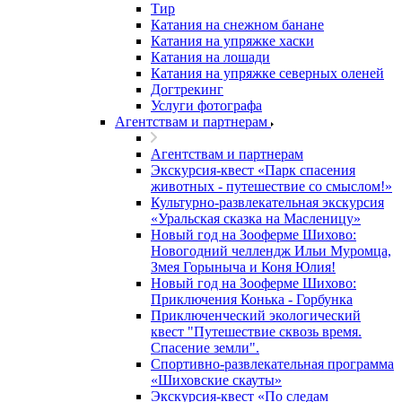
Тир
Катания на снежном банане
Катания на упряжке хаски
Катания на лошади
Катания на упряжке северных оленей
Догтрекинг
Услуги фотографа
Агентствам и партнерам
Агентствам и партнерам
Экскурсия-квест «Парк спасения
животных - путешествие со смыслом!»
Культурно-развлекательная экскурсия
«Уральская сказка на Масленицу»
Новый год на Зооферме Шихово:
Новогодний челлендж Ильи Муромца,
Змея Горыныча и Коня Юлия!
Новый год на Зооферме Шихово:
Приключения Конька - Горбунка
Приключенческий экологический
квест "Путешествие сквозь время.
Спасение земли".
Спортивно-развлекательная программа
«Шиховские скауты»
Экскурсия-квест «По следам