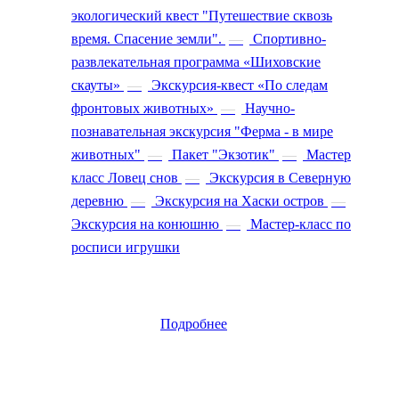
экологический квест "Путешествие сквозь
время. Спасение земли".
—
Спортивно-
развлекательная программа «Шиховские
скауты»
—
Экскурсия-квест «По следам
фронтовых животных»
—
Научно-
познавательная экскурсия "Ферма - в мире
животных"
—
Пакет "Экзотик"
—
Мастер
класс Ловец снов
—
Экскурсия в Северную
деревню
—
Экскурсия на Хаски остров
—
Экскурсия на конюшню
—
Мастер-класс по
росписи игрушки
Подробнее