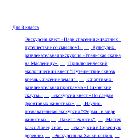
Для 8 класса
Экскурсия-квест «Парк спасения животных -
путешествие со смыслом!»
—
Культурно-
развлекательная экскурсия «Уральская сказка
на Масленицу»
—
Приключенческий
экологический квест "Путешествие сквозь
время. Спасение земли".
—
Спортивно-
развлекательная программа «Шиховские
скауты»
—
Экскурсия-квест «По следам
фронтовых животных»
—
Научно-
познавательная экскурсия "Ферма - в мире
животных"
—
Пакет "Экзотик"
—
Мастер
класс Ловец снов
—
Экскурсия в Северную
деревню
—
Экскурсия на Хаски остров
—