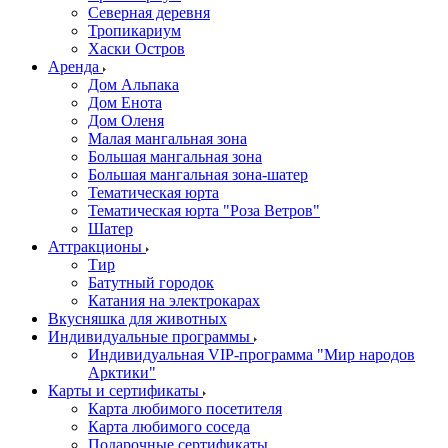
Северная деревня
Тропикариум
Хаски Остров
Аренда
Дом Альпака
Дом Енота
Дом Оленя
Малая мангальная зона
Большая мангальная зона
Большая мангальная зона-шатер
Тематическая юрта
Тематическая юрта "Роза Ветров"
Шатер
Аттракционы
Тир
Батутный городок
Катания на электрокарах
Вкусняшка для животных
Индивидуальные программы
Индивидуальная VIP-программа "Мир народов
Арктики"
Карты и сертификаты
Карта любимого посетителя
Карта любимого соседа
Подарочные сертификаты