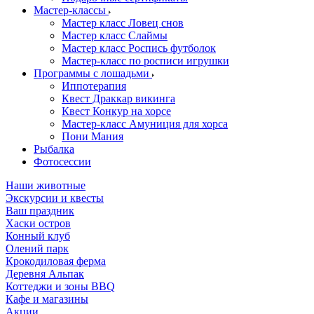
Мастер-классы
Мастер класс Ловец снов
Мастер класс Слаймы
Мастер класс Роспись футболок
Мастер-класс по росписи игрушки
Программы с лошадьми
Иппотерапия
Квест Драккар викинга
Квест Конкур на хорсе
Мастер-класс Амуниция для хорса
Пони Мания
Рыбалка
Фотосессии
Наши животные
Экскурсии и квесты
Ваш праздник
Хаски остров
Конный клуб
Олений парк
Крокодиловая ферма
Деревня Альпак
Коттеджи и зоны BBQ
Кафе и магазины
Акции