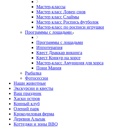
Мастер-классы
Мастер класс Ловец снов
Мастер класс Слаймы
Мастер класс Роспись футболок
Мастер-класс по росписи игрушки
Программы с лошадьми
Программы с лошадьми
Иппотерапия
Квест Драккар викинга
Квест Конкур на хорсе
Мастер-класс Амуниция для хорса
Пони Мания
Рыбалка
Фотосессии
Наши животные
Экскурсии и квесты
Ваш праздник
Хаски остров
Конный клуб
Олений парк
Крокодиловая ферма
Деревня Альпак
Коттеджи и зоны BBQ