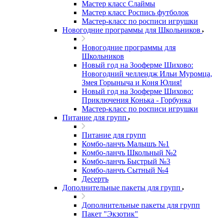
Мастер класс Слаймы
Мастер класс Роспись футболок
Мастер-класс по росписи игрушки
Новогодние программы для Школьников
Новогодние программы для
Школьников
Новый год на Зооферме Шихово:
Новогодний челлендж Ильи Муромца,
Змея Горыныча и Коня Юлия!
Новый год на Зооферме Шихово:
Приключения Конька - Горбунка
Мастер-класс по росписи игрушки
Питание для групп
Питание для групп
Комбо-ланчъ Малышъ №1
Комбо-ланчъ Школьный №2
Комбо-ланчъ Быстрый №3
Комбо-ланчъ Сытный №4
Десертъ
Дополнительные пакеты для групп
Дополнительные пакеты для групп
Пакет "Экзотик"