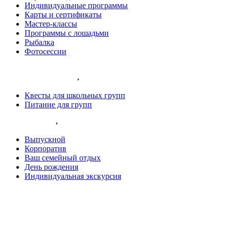
Индивидуальные программы
Карты и сертификаты
Мастер-классы
Программы с лошадьми
Рыбалка
Фотосессии
Наши животные
Экскурсии и квесты
Квесты для школьных групп
Питание для групп
Ваш праздник
Выпускной
Корпоратив
Ваш семейный отдых
День рождения
Индивидуальная экскурсия
Хаски остров
Конный клуб
Олений парк
Крокодиловая ферма