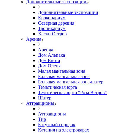
Дополнительные экспозиции
Дополнительные экспозиции
Кроконариум
Северная деревня
Тропикариум
Хаски Остров
Аренда
Аренда
Дом Альпака
Дом Енота
Дом Оленя
Малая мангальная зона
Большая мангальная зона
Большая мангальная зона-шатер
Тематическая юрта
Тематическая юрта "Роза Ветров"
Шатер
Аттракционы
Аттракционы
Тир
Батутный городок
Катания на электрокарах