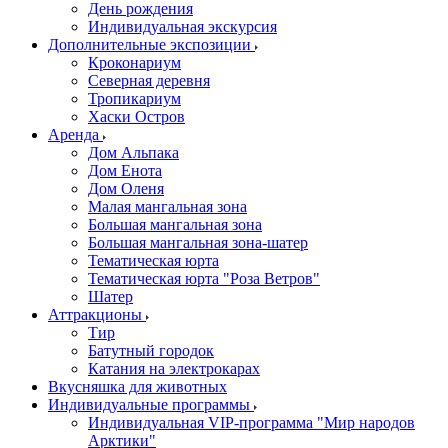
День рождения
Индивидуальная экскурсия
Дополнительные экспозиции
Кроконариум
Северная деревня
Тропикариум
Хаски Остров
Аренда
Дом Альпака
Дом Енота
Дом Оленя
Малая мангальная зона
Большая мангальная зона
Большая мангальная зона-шатер
Тематическая юрта
Тематическая юрта "Роза Ветров"
Шатер
Аттракционы
Тир
Батутный городок
Катания на электрокарах
Вкусняшка для животных
Индивидуальные программы
Индивидуальная VIP-программа "Мир народов
Арктики"