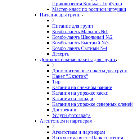
Приключения Конька - Горбунка
Мастер-класс по росписи игрушки
Питание для групп
Питание для групп
Комбо-ланчъ Малышъ №1
Комбо-ланчъ Школьный №2
Комбо-ланчъ Быстрый №3
Комбо-ланчъ Сытный №4
Десертъ
Дополнительные пакеты для групп
Дополнительные пакеты для групп
Пакет "Экзотик"
Тир
Катания на снежном банане
Катания на упряжке хаски
Катания на лошади
Катания на упряжке северных оленей
Догтрекинг
Услуги фотографа
Агентствам и партнерам
Агентствам и партнерам
Экскурсия-квест «Парк спасения