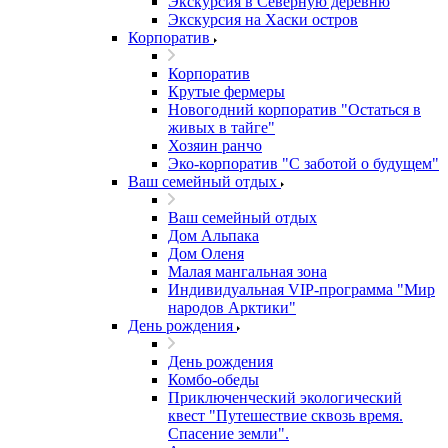
Экскурсия в Северную деревню
Экскурсия на Хаски остров
Корпоратив
Корпоратив
Крутые фермеры
Новогодний корпоратив "Остаться в
живых в тайге"
Хозяин ранчо
Эко-корпоратив "С заботой о будущем"
Ваш семейный отдых
Ваш семейный отдых
Дом Альпака
Дом Оленя
Малая мангальная зона
Индивидуальная VIP-программа "Мир
народов Арктики"
День рождения
День рождения
Комбо-обеды
Приключенческий экологический
квест "Путешествие сквозь время.
Спасение земли".