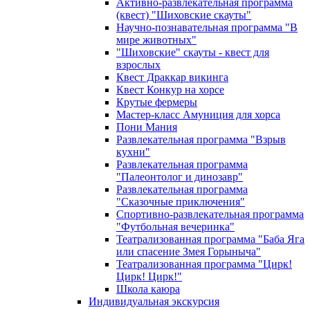
Активно-развлекательная программа
(квест) "Шиховские скауты"
Научно-познавательная программа "В
мире животных"
"Шиховские" скауты - квест для
взрослых
Квест Драккар викинга
Квест Конкур на хорсе
Крутые фермеры
Мастер-класс Амуниция для хорса
Пони Мания
Развлекательная программа "Взрыв
кухни"
Развлекательная программа
"Палеонтолог и динозавр"
Развлекательная программа
"Сказочные приключения"
Спортивно-развлекательная программа
"Футбольная вечеринка"
Театрализованная программа "Баба Яга
или спасение Змея Горыныча"
Театрализованная программа "Цирк!
Цирк! Цирк!"
Школа каюра
Индивидуальная экскурсия