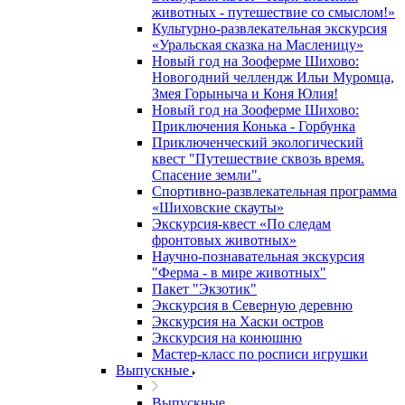
животных - путешествие со смыслом!»
Культурно-развлекательная экскурсия
«Уральская сказка на Масленицу»
Новый год на Зооферме Шихово:
Новогодний челлендж Ильи Муромца,
Змея Горыныча и Коня Юлия!
Новый год на Зооферме Шихово:
Приключения Конька - Горбунка
Приключенческий экологический
квест "Путешествие сквозь время.
Спасение земли".
Спортивно-развлекательная программа
«Шиховские скауты»
Экскурсия-квест «По следам
фронтовых животных»
Научно-познавательная экскурсия
"Ферма - в мире животных"
Пакет "Экзотик"
Экскурсия в Северную деревню
Экскурсия на Хаски остров
Экскурсия на конюшню
Мастер-класс по росписи игрушки
Выпускные
Выпускные