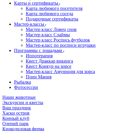
Карты и сертификаты
Карта любимого посетителя
Карта любимого соседа
Подарочные сертификаты
Мастер-классы
Мастер класс Ловец снов
Мастер класс Слаймы
Мастер класс Роспись футболок
Мастер-класс по росписи игрушки
Программы с лошадьми
Иппотерапия
Квест Драккар викинга
Квест Конкур на хорсе
Мастер-класс Амуниция для хорса
Пони Мания
Рыбалка
Фотосессии
Наши животные
Экскурсии и квесты
Ваш праздник
Хаски остров
Конный клуб
Олений парк
Крокодиловая ферма