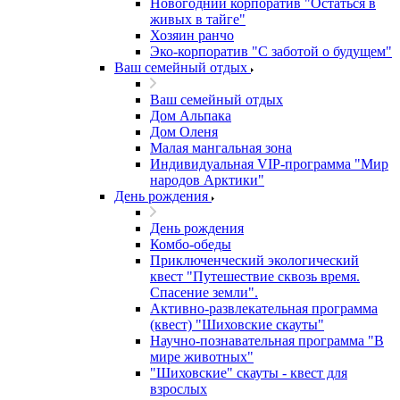
Новогодний корпоратив "Остаться в
живых в тайге"
Хозяин ранчо
Эко-корпоратив "С заботой о будущем"
Ваш семейный отдых
Ваш семейный отдых
Дом Альпака
Дом Оленя
Малая мангальная зона
Индивидуальная VIP-программа "Мир
народов Арктики"
День рождения
День рождения
Комбо-обеды
Приключенческий экологический
квест "Путешествие сквозь время.
Спасение земли".
Активно-развлекательная программа
(квест) "Шиховские скауты"
Научно-познавательная программа "В
мире животных"
"Шиховские" скауты - квест для
взрослых