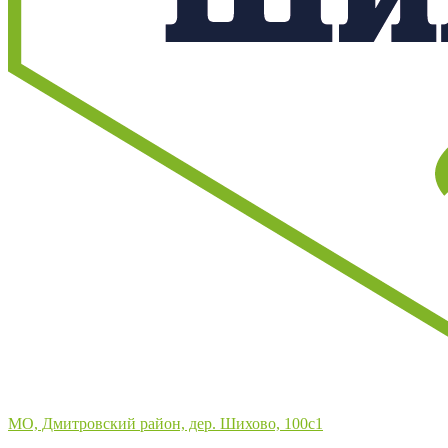
Лучший отдых
на природе в подмосковье
МО, Дмитровский район, дер. Шихово, 100с1
+7 (495) 255-31-21