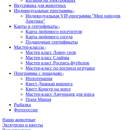
Катания на электрокарах
Вкусняшка для животных
Индивидуальные программы
Индивидуальная VIP-программа "Мир народов
Арктики"
Карты и сертификаты
Карта любимого посетителя
Карта любимого соседа
Подарочные сертификаты
Мастер-классы
Мастер класс Ловец снов
Мастер класс Слаймы
Мастер класс Роспись футболок
Мастер-класс по росписи игрушки
Программы с лошадьми
Иппотерапия
Квест Драккар викинга
Квест Конкур на хорсе
Мастер-класс Амуниция для хорса
Пони Мания
Рыбалка
Фотосессии
Наши животные
Экскурсии и квесты