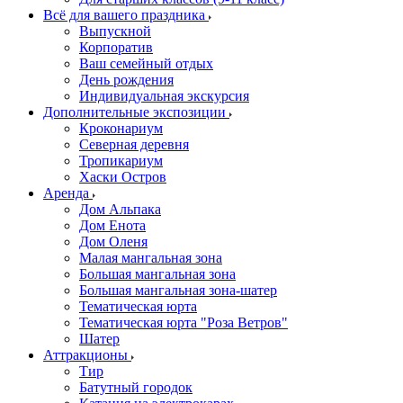
Всё для вашего праздника
Выпускной
Корпоратив
Ваш семейный отдых
День рождения
Индивидуальная экскурсия
Дополнительные экспозиции
Кроконариум
Северная деревня
Тропикариум
Хаски Остров
Аренда
Дом Альпака
Дом Енота
Дом Оленя
Малая мангальная зона
Большая мангальная зона
Большая мангальная зона-шатер
Тематическая юрта
Тематическая юрта "Роза Ветров"
Шатер
Аттракционы
Тир
Батутный городок