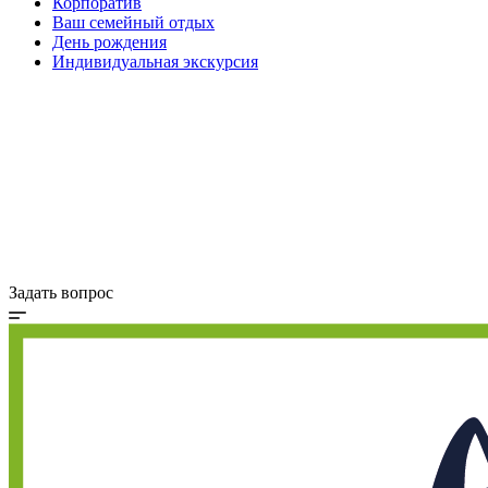
Корпоратив
Ваш семейный отдых
День рождения
Индивидуальная экскурсия
Хаски остров
Конный клуб
Олений парк
Крокодиловая ферма
Деревня Альпак
Коттеджи и зоны BBQ
Кафе и магазины
Акции
Задать вопрос