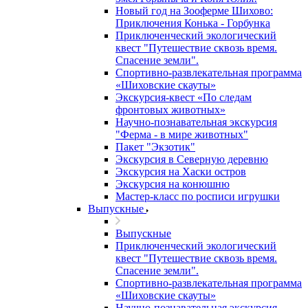
Новый год на Зооферме Шихово:
Приключения Конька - Горбунка
Приключенческий экологический
квест "Путешествие сквозь время.
Спасение земли".
Спортивно-развлекательная программа
«Шиховские скауты»
Экскурсия-квест «По следам
фронтовых животных»
Научно-познавательная экскурсия
"Ферма - в мире животных"
Пакет "Экзотик"
Экскурсия в Северную деревню
Экскурсия на Хаски остров
Экскурсия на конюшню
Мастер-класс по росписи игрушки
Выпускные
Выпускные
Приключенческий экологический
квест "Путешествие сквозь время.
Спасение земли".
Спортивно-развлекательная программа
«Шиховские скауты»
Научно-познавательная экскурсия