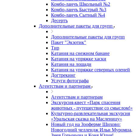
Комбо-ланчъ Школьный №2
Комбо-ланчъ Быстрый №3
Комбо-ланчъ Сытный №4
Десертъ
Дополнительные пакеты для групп
Дополнительные пакеты для групп
Пакет "Экзотик"
Тир
Катания на снежном банане
Катания на упряжке хаски
Катания на лошади
Катания на упряжке северных оленей
Догтрекинг
Услуги фотографа
Агентствам и партнерам
Агентствам и партнерам
Экскурсия-квест «Парк спасения
животных - путешествие со смыслом!»
Культурно-развлекательная экскурсия
«Уральская сказка на Масленицу»
Новый год на Зооферме Шихово:
Новогодний челлендж Ильи Муромца,
Змея Горыныча и Коня Юлия!