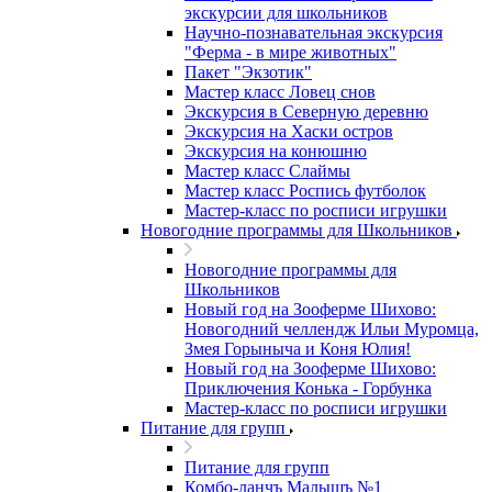
экскурсии для школьников
Научно-познавательная экскурсия
"Ферма - в мире животных"
Пакет "Экзотик"
Мастер класс Ловец снов
Экскурсия в Северную деревню
Экскурсия на Хаски остров
Экскурсия на конюшню
Мастер класс Слаймы
Мастер класс Роспись футболок
Мастер-класс по росписи игрушки
Новогодние программы для Школьников
Новогодние программы для
Школьников
Новый год на Зооферме Шихово:
Новогодний челлендж Ильи Муромца,
Змея Горыныча и Коня Юлия!
Новый год на Зооферме Шихово:
Приключения Конька - Горбунка
Мастер-класс по росписи игрушки
Питание для групп
Питание для групп
Комбо-ланчъ Малышъ №1