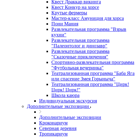
Квест Драккар викинга
Квест Конкур на хорсе
Крутые фермеры
Мастер-класс Амуниция для хорса
Пони Мания
Развлекательная программа "Взрыв
кухни"
Развлекательная программа
"Палеонтолог и динозавр"
Развлекательная программа
"Сказочные приключения"
Спортивно-развлекательная программа
"Футбольная вечеринка"
Театрализованная программа "Баба Яга
или спасение Змея Горыныча"
Театрализованная программа "Цирк!
Цирк! Цирк!"
Школа каюра
Индивидуальная экскурсия
Дополнительные экспозиции
Дополнительные экспозиции
Кроконариум
Северная деревня
Тропикариум