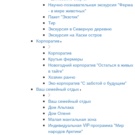
Научно-познавательная экскурсия "Ферма
- в мире животных"
Пакет "Экзотик"
Тир
Экскурсия в Северную деревню
Экскурсия на Хаски остров
Корпоратив
Корпоратив
Крутые фермеры
Новогодний корпоратив "Остаться в живых
в тайге"
Хозяин ранчо
Эко-корпоратив "С заботой о будущем"
Ваш семейный отдых
Ваш семейный отдых
Дом Альпака
Дом Оленя
Малая мангальная зона
Индивидуальная VIP-программа "Мир
народов Арктики"