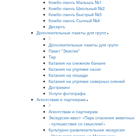
Комбо-ланчъ Малышъ №1
Комбо-ланчъ Школьный №2
Комбо-ланчъ Быстрый №3
Комбо-ланчъ Сытный №4
Десертъ
Дополнительные пакеты для групп
Дополнительные пакеты для групп
Пакет "Экзотик"
Тир
Катания на снежном банане
Катания на упряжке хаски
Катания на лошади
Катания на упряжке северных оленей
Догтрекинг
Услуги фотографа
Агентствам и партнерам
Агентствам и партнерам
Экскурсия-квест «Парк спасения животных
- путешествие со смыслом!»
Культурно-развлекательная экскурсия
«Уральская сказка на Масленицу»