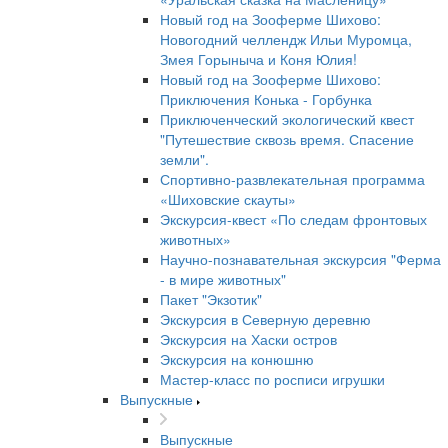
Новый год на Зооферме Шихово:
Новогодний челлендж Ильи Муромца,
Змея Горыныча и Коня Юлия!
Новый год на Зооферме Шихово:
Приключения Конька - Горбунка
Приключенческий экологический квест
"Путешествие сквозь время. Спасение
земли".
Спортивно-развлекательная программа
«Шиховские скауты»
Экскурсия-квест «По следам фронтовых
животных»
Научно-познавательная экскурсия "Ферма
- в мире животных"
Пакет "Экзотик"
Экскурсия в Северную деревню
Экскурсия на Хаски остров
Экскурсия на конюшню
Мастер-класс по росписи игрушки
Выпускные
Выпускные