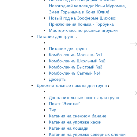
Новогодний челлендж Ильи Муромца,
Змея Горыныча и Коня Юлия!
Новый год на Зооферме Шихово:
Приключения Конька - Горбунка
Мастер-класс по росписи игрушки
Питание для групп
Питание для групп
Комбо-ланчъ Малышъ №1
Комбо-ланчъ Школьный №2
Комбо-ланчъ Быстрый №3
Комбо-ланчъ Сытный №4
Десертъ
Дополнительные пакеты для групп
Дополнительные пакеты для групп
Пакет "Экзотик"
Тир
Катания на снежном банане
Катания на упряжке хаски
Катания на лошади
Катания на упряжке северных оленей