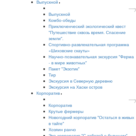
Выпускной
Выпускной
Комбо-обеды
Приключенческий экологический квест
"Путешествие сквозь время. Спасение
земли".
Спортивно-развлекательная программа
«Шиховские скауты»
Научно-познавательная экскурсия "Ферма
- в мире животных"
Пакет "Экзотик"
Тир
Экскурсия в Северную деревню
Экскурсия на Хаски остров
Корпоратив
Корпоратив
Крутые фермеры
Новогодний корпоратив "Остаться в живых
в тайге"
Хозяин ранчо
Эко-корпоратив "С заботой о будущем"