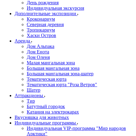
День рождения
Индивидуальная экскурсия
Дополнительные экспозиции
Кроконариум
Северная деревня
Тропикариум
Хаски Остров
Аренда
Дом Альпака
Дом Енота
Дом Оленя
Малая мангальная зона
Большая мангальная зона
Большая мангальная зона-шатер
Тематическая юрта
Тематическая юрта "Роза Ветров"
Шатер
Аттракционы
Тир
Батутный городок
Катания на электрокарах
Вкусняшка для животных
Индивидуальные программы
Индивидуальная VIP-программа "Мир народов
Арктики"