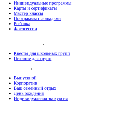
Индивидуальные программы
Карты и сертификаты
Мастер-классы
Программы с лошадьми
Рыбалка
Фотосессии
Наши животные
Экскурсии и квесты
Квесты для школьных групп
Питание для групп
Ваш праздник
Выпускной
Корпоратив
Ваш семейный отдых
День рождения
Индивидуальная экскурсия
Хаски остров
Конный клуб
Олений парк
Крокодиловая ферма