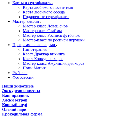
Карты и сертификаты
Карта любимого посетителя
Карта любимого соседа
Подарочные сертификаты
Мастер-классы
Мастер класс Ловец снов
Мастер класс Слаймы
Мастер класс Роспись футболок
Мастер-класс по росписи игрушки
Программы с лошадьми
Иппотерапия
Квест Драккар викинга
Квест Конкур на хорсе
Мастер-класс Амуниция для хорса
Пони Мания
Рыбалка
Фотосессии
Наши животные
Экскурсии и квесты
Ваш праздник
Хаски остров
Конный клуб
Олений парк
Крокодиловая ферма