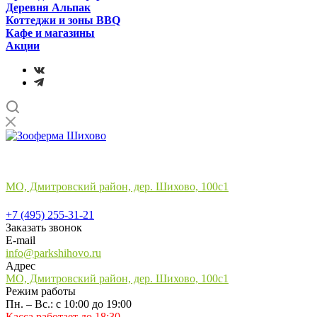
Деревня Альпак
Коттеджи и зоны BBQ
Кафе и магазины
Акции
Лучший отдых
на природе в подмосковье
МО, Дмитровский район, дер. Шихово, 100с1
+7 (495) 255-31-21
+7 (495) 255-31-21
Заказать звонок
E-mail
info@parkshihovo.ru
Адрес
МО, Дмитровский район, дер. Шихово, 100с1
Режим работы
Пн. – Вс.: с 10:00 до 19:00
Касса работает до 18:30