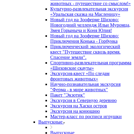
животных - путешествие со смыслом!»
Культурно-развлекательная экскурсия
«Уральская сказка на Масленицу»
Новый год на Зооферме Шихово:
Новогодний челлендж Ильи Муромца,
Змея Горыныча и Коня Юлия!
Новый год на Зооферме Шихово:
Приключения Конька - Горбунка
Приключенческий экологический
квест "Путешествие сквозь время.
Спасение земли".
Спортивно-развлекательная программа
«Шиховские скауты»
Экскурсия-квест «По следам
фронтовых животных»
Научно-познавательная экскурсия
"Ферма - в мире животных"
Пакет "Экзотик"
Экскурсия в Северную деревню
Экскурсия на Хаски остров
Экскурсия на конюшню
Мастер-класс по росписи игрушки
Выпускные
Выпускные