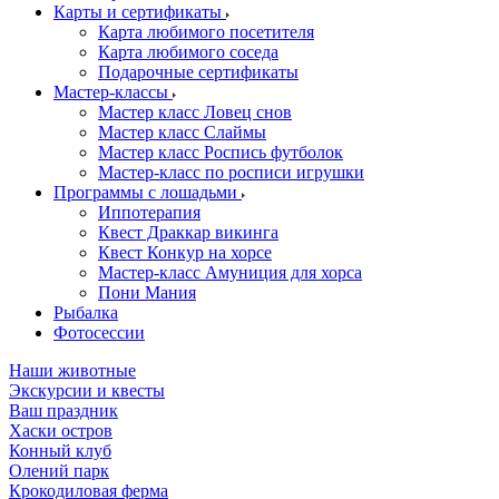
Карты и сертификаты
Карта любимого посетителя
Карта любимого соседа
Подарочные сертификаты
Мастер-классы
Мастер класс Ловец снов
Мастер класс Слаймы
Мастер класс Роспись футболок
Мастер-класс по росписи игрушки
Программы с лошадьми
Иппотерапия
Квест Драккар викинга
Квест Конкур на хорсе
Мастер-класс Амуниция для хорса
Пони Мания
Рыбалка
Фотосессии
Наши животные
Экскурсии и квесты
Ваш праздник
Хаски остров
Конный клуб
Олений парк
Крокодиловая ферма