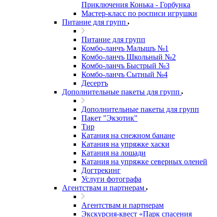
Приключения Конька - Горбунка
Мастер-класс по росписи игрушки
Питание для групп
Питание для групп
Комбо-ланчъ Малышъ №1
Комбо-ланчъ Школьный №2
Комбо-ланчъ Быстрый №3
Комбо-ланчъ Сытный №4
Десертъ
Дополнительные пакеты для групп
Дополнительные пакеты для групп
Пакет "Экзотик"
Тир
Катания на снежном банане
Катания на упряжке хаски
Катания на лошади
Катания на упряжке северных оленей
Догтрекинг
Услуги фотографа
Агентствам и партнерам
Агентствам и партнерам
Экскурсия-квест «Парк спасения