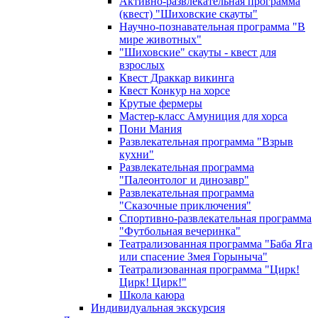
Активно-развлекательная программа
(квест) "Шиховские скауты"
Научно-познавательная программа "В
мире животных"
"Шиховские" скауты - квест для
взрослых
Квест Драккар викинга
Квест Конкур на хорсе
Крутые фермеры
Мастер-класс Амуниция для хорса
Пони Мания
Развлекательная программа "Взрыв
кухни"
Развлекательная программа
"Палеонтолог и динозавр"
Развлекательная программа
"Сказочные приключения"
Спортивно-развлекательная программа
"Футбольная вечеринка"
Театрализованная программа "Баба Яга
или спасение Змея Горыныча"
Театрализованная программа "Цирк!
Цирк! Цирк!"
Школа каюра
Индивидуальная экскурсия