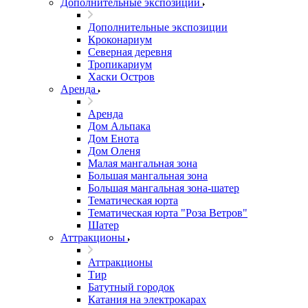
Дополнительные экспозиции
Дополнительные экспозиции
Кроконариум
Северная деревня
Тропикариум
Хаски Остров
Аренда
Аренда
Дом Альпака
Дом Енота
Дом Оленя
Малая мангальная зона
Большая мангальная зона
Большая мангальная зона-шатер
Тематическая юрта
Тематическая юрта "Роза Ветров"
Шатер
Аттракционы
Аттракционы
Тир
Батутный городок
Катания на электрокарах