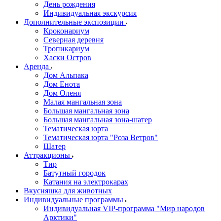
День рождения
Индивидуальная экскурсия
Дополнительные экспозиции
Кроконариум
Северная деревня
Тропикариум
Хаски Остров
Аренда
Дом Альпака
Дом Енота
Дом Оленя
Малая мангальная зона
Большая мангальная зона
Большая мангальная зона-шатер
Тематическая юрта
Тематическая юрта "Роза Ветров"
Шатер
Аттракционы
Тир
Батутный городок
Катания на электрокарах
Вкусняшка для животных
Индивидуальные программы
Индивидуальная VIP-программа "Мир народов
Арктики"