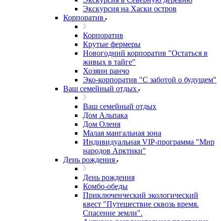
Экскурсия на Хаски остров
Корпоратив
Корпоратив
Крутые фермеры
Новогодний корпоратив "Остаться в
живых в тайге"
Хозяин ранчо
Эко-корпоратив "С заботой о будущем"
Ваш семейный отдых
Ваш семейный отдых
Дом Альпака
Дом Оленя
Малая мангальная зона
Индивидуальная VIP-программа "Мир
народов Арктики"
День рождения
День рождения
Комбо-обеды
Приключенческий экологический
квест "Путешествие сквозь время.
Спасение земли".