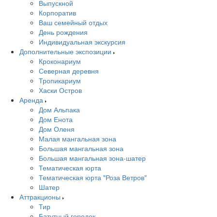
Выпускной
Корпоратив
Ваш семейный отдых
День рождения
Индивидуальная экскурсия
Дополнительные экспозиции
Кроконариум
Северная деревня
Тропикариум
Хаски Остров
Аренда
Дом Альпака
Дом Енота
Дом Оленя
Малая мангальная зона
Большая мангальная зона
Большая мангальная зона-шатер
Тематическая юрта
Тематическая юрта "Роза Ветров"
Шатер
Аттракционы
Тир
Батутный городок