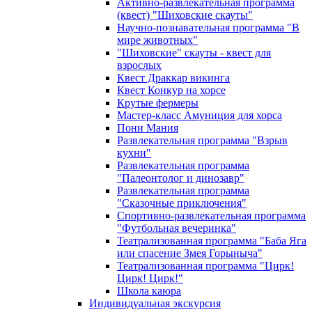
Активно-развлекательная программа
(квест) "Шиховские скауты"
Научно-познавательная программа "В
мире животных"
"Шиховские" скауты - квест для
взрослых
Квест Драккар викинга
Квест Конкур на хорсе
Крутые фермеры
Мастер-класс Амуниция для хорса
Пони Мания
Развлекательная программа "Взрыв
кухни"
Развлекательная программа
"Палеонтолог и динозавр"
Развлекательная программа
"Сказочные приключения"
Спортивно-развлекательная программа
"Футбольная вечеринка"
Театрализованная программа "Баба Яга
или спасение Змея Горыныча"
Театрализованная программа "Цирк!
Цирк! Цирк!"
Школа каюра
Индивидуальная экскурсия