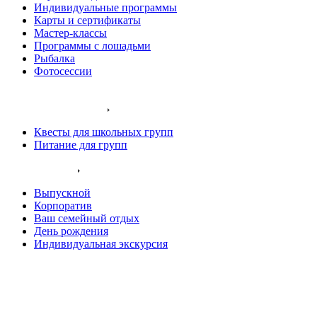
Индивидуальные программы
Карты и сертификаты
Мастер-классы
Программы с лошадьми
Рыбалка
Фотосессии
Наши животные
Экскурсии и квесты
Квесты для школьных групп
Питание для групп
Ваш праздник
Выпускной
Корпоратив
Ваш семейный отдых
День рождения
Индивидуальная экскурсия
Хаски остров
Конный клуб
Олений парк
Крокодиловая ферма