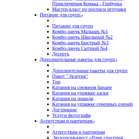
Приключения Конька - Горбунка
Мастер-класс по росписи игрушки
Питание для групп
Питание для групп
Комбо-ланчъ Малышъ №1
Комбо-ланчъ Школьный №2
Комбо-ланчъ Быстрый №3
Комбо-ланчъ Сытный №4
Десертъ
Дополнительные пакеты для групп
Дополнительные пакеты для групп
Пакет "Экзотик"
Тир
Катания на снежном банане
Катания на упряжке хаски
Катания на лошади
Катания на упряжке северных оленей
Догтрекинг
Услуги фотографа
Агентствам и партнерам
Агентствам и партнерам
Экскурсия-квест «Парк спасения