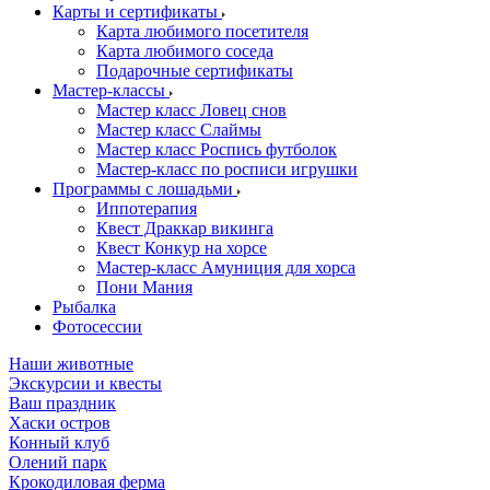
Карты и сертификаты
Карта любимого посетителя
Карта любимого соседа
Подарочные сертификаты
Мастер-классы
Мастер класс Ловец снов
Мастер класс Слаймы
Мастер класс Роспись футболок
Мастер-класс по росписи игрушки
Программы с лошадьми
Иппотерапия
Квест Драккар викинга
Квест Конкур на хорсе
Мастер-класс Амуниция для хорса
Пони Мания
Рыбалка
Фотосессии
Наши животные
Экскурсии и квесты
Ваш праздник
Хаски остров
Конный клуб
Олений парк
Крокодиловая ферма