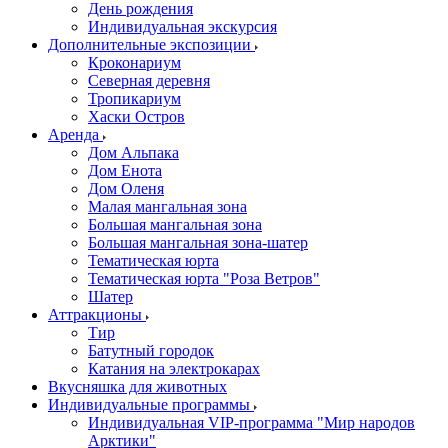
День рождения
Индивидуальная экскурсия
Дополнительные экспозиции
Кроконариум
Северная деревня
Тропикариум
Хаски Остров
Аренда
Дом Альпака
Дом Енота
Дом Оленя
Малая мангальная зона
Большая мангальная зона
Большая мангальная зона-шатер
Тематическая юрта
Тематическая юрта "Роза Ветров"
Шатер
Аттракционы
Тир
Батутный городок
Катания на электрокарах
Вкусняшка для животных
Индивидуальные программы
Индивидуальная VIP-программа "Мир народов
Арктики"