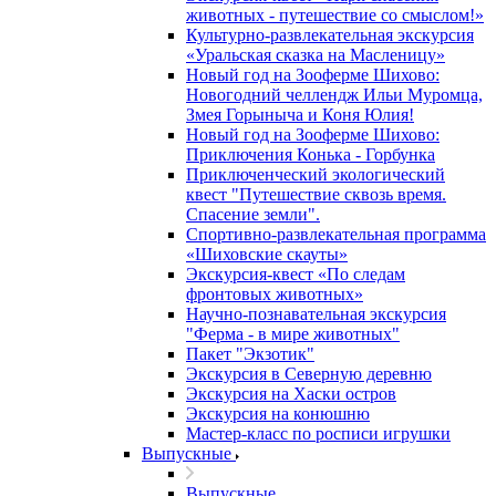
животных - путешествие со смыслом!»
Культурно-развлекательная экскурсия
«Уральская сказка на Масленицу»
Новый год на Зооферме Шихово:
Новогодний челлендж Ильи Муромца,
Змея Горыныча и Коня Юлия!
Новый год на Зооферме Шихово:
Приключения Конька - Горбунка
Приключенческий экологический
квест "Путешествие сквозь время.
Спасение земли".
Спортивно-развлекательная программа
«Шиховские скауты»
Экскурсия-квест «По следам
фронтовых животных»
Научно-познавательная экскурсия
"Ферма - в мире животных"
Пакет "Экзотик"
Экскурсия в Северную деревню
Экскурсия на Хаски остров
Экскурсия на конюшню
Мастер-класс по росписи игрушки
Выпускные
Выпускные