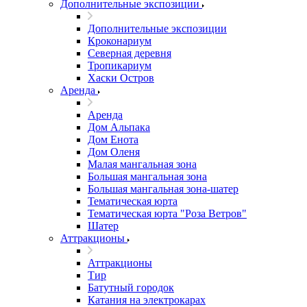
Дополнительные экспозиции
Дополнительные экспозиции
Кроконариум
Северная деревня
Тропикариум
Хаски Остров
Аренда
Аренда
Дом Альпака
Дом Енота
Дом Оленя
Малая мангальная зона
Большая мангальная зона
Большая мангальная зона-шатер
Тематическая юрта
Тематическая юрта "Роза Ветров"
Шатер
Аттракционы
Аттракционы
Тир
Батутный городок
Катания на электрокарах