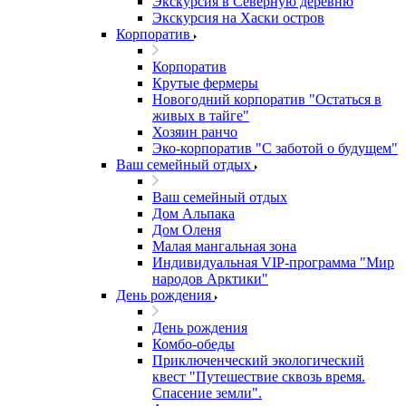
Экскурсия в Северную деревню
Экскурсия на Хаски остров
Корпоратив
Корпоратив
Крутые фермеры
Новогодний корпоратив "Остаться в
живых в тайге"
Хозяин ранчо
Эко-корпоратив "С заботой о будущем"
Ваш семейный отдых
Ваш семейный отдых
Дом Альпака
Дом Оленя
Малая мангальная зона
Индивидуальная VIP-программа "Мир
народов Арктики"
День рождения
День рождения
Комбо-обеды
Приключенческий экологический
квест "Путешествие сквозь время.
Спасение земли".