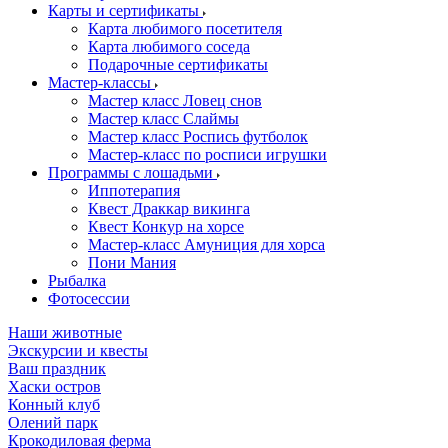
Карты и сертификаты
Карта любимого посетителя
Карта любимого соседа
Подарочные сертификаты
Мастер-классы
Мастер класс Ловец снов
Мастер класс Слаймы
Мастер класс Роспись футболок
Мастер-класс по росписи игрушки
Программы с лошадьми
Иппотерапия
Квест Драккар викинга
Квест Конкур на хорсе
Мастер-класс Амуниция для хорса
Пони Мания
Рыбалка
Фотосессии
Наши животные
Экскурсии и квесты
Ваш праздник
Хаски остров
Конный клуб
Олений парк
Крокодиловая ферма