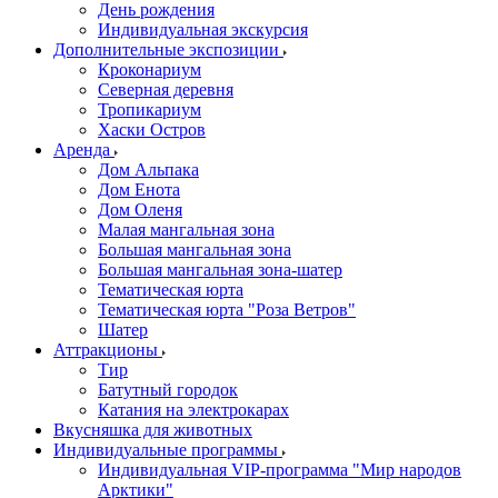
День рождения
Индивидуальная экскурсия
Дополнительные экспозиции
Кроконариум
Северная деревня
Тропикариум
Хаски Остров
Аренда
Дом Альпака
Дом Енота
Дом Оленя
Малая мангальная зона
Большая мангальная зона
Большая мангальная зона-шатер
Тематическая юрта
Тематическая юрта "Роза Ветров"
Шатер
Аттракционы
Тир
Батутный городок
Катания на электрокарах
Вкусняшка для животных
Индивидуальные программы
Индивидуальная VIP-программа "Мир народов
Арктики"