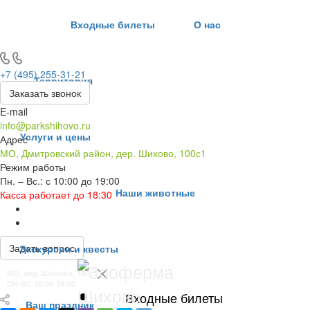
Входные билеты
О нас
+7 (495) 255-31-21
Территория
Заказать звонок
E-mail
info@parkshihovo.ru
Услуги и цены
Адрес
МО, Дмитровский район, дер. Шихово, 100с1
Режим работы
Пн. – Вс.: с 10:00 до 19:00
Наши животные
Касса работает до 18:30
Задать вопрос
Экскурсии и квесты
МО, дер. Шихово, 100с1
ПН-ВС 10:00-19:00
Входные билеты
Ваш праздник