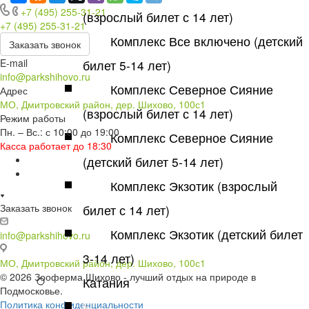
+7 (495) 255-31-21
(взрослый билет с 14 лет)
+7 (495) 255-31-21
Комплекс Все включено (детский
Заказать звонок
E-mail
билет 5-14 лет)
info@parkshihovo.ru
Комплекс Северное Сияние
Адрес
МО, Дмитровский район, дер. Шихово, 100с1
(взрослый билет с 14 лет)
Режим работы
Пн. – Вс.: с 10:00 до 19:00
Комплекс Северное Сияние
Касса работает до 18:30
(детский билет 5-14 лет)
Комплекс Экзотик (взрослый
Заказать звонок
билет с 14 лет)
Комплекс Экзотик (детский билет
info@parkshihovo.ru
3-14 лет)
МО, Дмитровский район, дер. Шихово, 100с1
© 2026 Зооферма Шихово - лучший отдых на природе в
Катания
Подмосковье.
Политика конфиденциальности