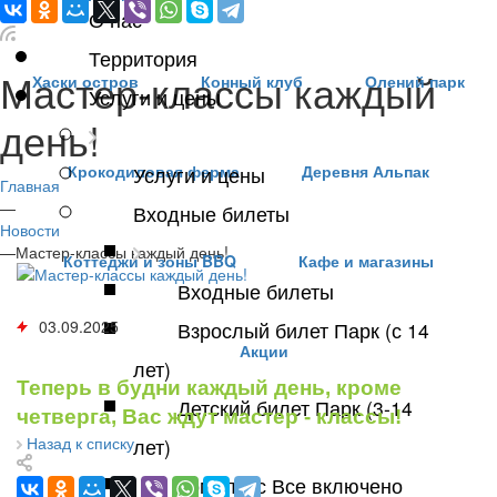
О нас
Территория
Мастер-классы каждый
Хаски остров
Конный клуб
Олений парк
Услуги и цены
день!
Крокодиловая ферма
Деревня Альпак
Услуги и цены
Главная
—
Входные билеты
Новости
—
Мастер-классы каждый день!
Коттеджи и зоны BBQ
Кафе и магазины
Входные билеты
03.09.2025
Взрослый билет Парк (с 14
Акции
лет)
Теперь в будни каждый день, кроме
Детский билет Парк (3-14
четверга, Вас ждут мастер - классы!
Назад к списку
лет)
Комплекс Все включено