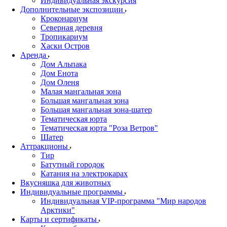
Индивидуальная экскурсия
Дополнительные экспозиции
Кроконариум
Северная деревня
Тропикариум
Хаски Остров
Аренда
Дом Альпака
Дом Енота
Дом Оленя
Малая мангальная зона
Большая мангальная зона
Большая мангальная зона-шатер
Тематическая юрта
Тематическая юрта "Роза Ветров"
Шатер
Аттракционы
Тир
Батутный городок
Катания на электрокарах
Вкусняшка для животных
Индивидуальные программы
Индивидуальная VIP-программа "Мир народов
Арктики"
Карты и сертификаты