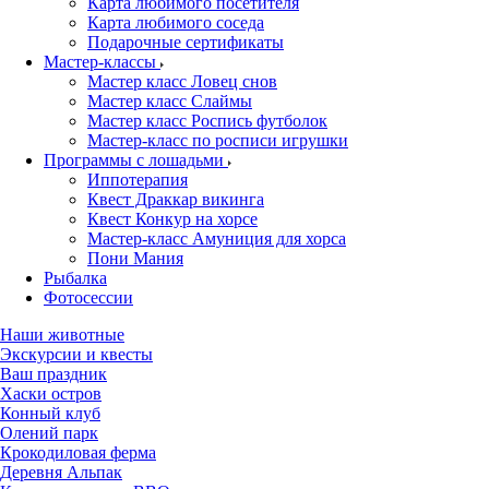
Карта любимого посетителя
Карта любимого соседа
Подарочные сертификаты
Мастер-классы
Мастер класс Ловец снов
Мастер класс Слаймы
Мастер класс Роспись футболок
Мастер-класс по росписи игрушки
Программы с лошадьми
Иппотерапия
Квест Драккар викинга
Квест Конкур на хорсе
Мастер-класс Амуниция для хорса
Пони Мания
Рыбалка
Фотосессии
Наши животные
Экскурсии и квесты
Ваш праздник
Хаски остров
Конный клуб
Олений парк
Крокодиловая ферма
Деревня Альпак