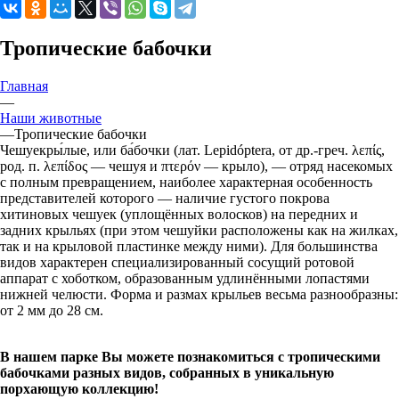
Тропические бабочки
Главная
—
Наши животные
—
Тропические бабочки
Чешуекры́лые, или ба́бочки (лат. Lepidóptera, от др.-греч. λεπίς,
род. п. λεπίδος — чешуя и πτερόν — крыло), — отряд насекомых
с полным превращением, наиболее характерная особенность
представителей которого — наличие густого покрова
хитиновых чешуек (уплощённых волосков) на передних и
задних крыльях (при этом чешуйки расположены как на жилках,
так и на крыловой пластинке между ними). Для большинства
видов характерен специализированный сосущий ротовой
аппарат с хоботком, образованным удлинёнными лопастями
нижней челюсти. Форма и размах крыльев весьма разнообразны:
от 2 мм до 28 см.
В нашем парке Вы можете познакомиться с тропическими
бабочками разных видов, собранных в уникальную
порхающую коллекцию!