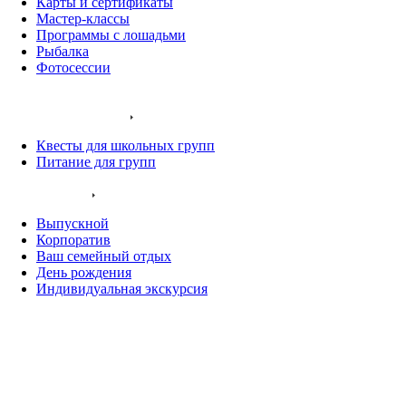
Карты и сертификаты
Мастер-классы
Программы с лошадьми
Рыбалка
Фотосессии
Наши животные
Экскурсии и квесты
Квесты для школьных групп
Питание для групп
Ваш праздник
Выпускной
Корпоратив
Ваш семейный отдых
День рождения
Индивидуальная экскурсия
Хаски остров
Конный клуб
Олений парк
Крокодиловая ферма
Деревня Альпак
Коттеджи и зоны BBQ