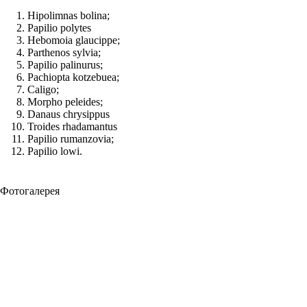
Hipolimnas bolina;
Papilio polytes
Hebomoia glaucippe;
Parthenos sylvia;
Papilio palinurus;
Pachiopta kotzebuea;
Caligo;
Morpho peleides;
Danaus chrysippus
Troides rhadamantus
Papilio rumanzovia;
Papilio lowi.
Фотогалерея