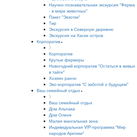
Научно-познавательная экскурсия "Ферма
- в мире животных"
Пакет "Экзотик"
Тир
Экскурсия в Северную деревню
Экскурсия на Хаски остров
Корпоратив
Корпоратив
Крутые фермеры
Новогодний корпоратив "Остаться в живых
в тайге"
Хозяин ранчо
Эко-корпоратив "С заботой о будущем"
Ваш семейный отдых
Ваш семейный отдых
Дом Альпака
Дом Оленя
Малая мангальная зона
Индивидуальная VIP-программа "Мир
народов Арктики"