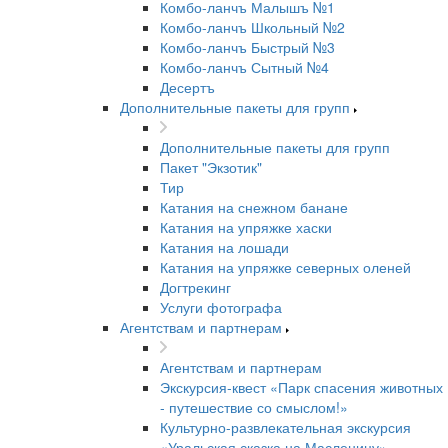
Комбо-ланчъ Малышъ №1
Комбо-ланчъ Школьный №2
Комбо-ланчъ Быстрый №3
Комбо-ланчъ Сытный №4
Десертъ
Дополнительные пакеты для групп
Дополнительные пакеты для групп
Пакет "Экзотик"
Тир
Катания на снежном банане
Катания на упряжке хаски
Катания на лошади
Катания на упряжке северных оленей
Догтрекинг
Услуги фотографа
Агентствам и партнерам
Агентствам и партнерам
Экскурсия-квест «Парк спасения животных
- путешествие со смыслом!»
Культурно-развлекательная экскурсия
«Уральская сказка на Масленицу»