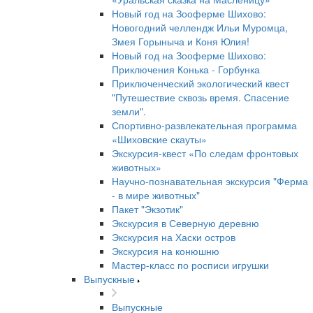
Новый год на Зооферме Шихово:
Новогодний челлендж Ильи Муромца,
Змея Горыныча и Коня Юлия!
Новый год на Зооферме Шихово:
Приключения Конька - Горбунка
Приключенческий экологический квест
"Путешествие сквозь время. Спасение
земли".
Спортивно-развлекательная программа
«Шиховские скауты»
Экскурсия-квест «По следам фронтовых
животных»
Научно-познавательная экскурсия "Ферма
- в мире животных"
Пакет "Экзотик"
Экскурсия в Северную деревню
Экскурсия на Хаски остров
Экскурсия на конюшню
Мастер-класс по росписи игрушки
Выпускные
Выпускные